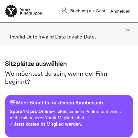
Buchung als Gast
Anmelden
, Invalid Date Invalid Date Invalid Date,
Sitzplätze auswählen
Wo möchtest du sein, wenn der Film
beginnt?
👋 Mehr Benefits für deinen Kinobesuch
Spare
1 € pro Online-Ticket,
sammle Punkte und vieles
mehr mit unserer Yorck Mitgliedschaft.
Jetzt kostenlos Mitglied werden.
→