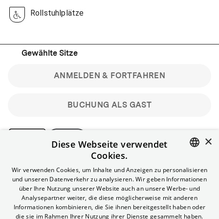
Rollstuhlplätze
Gewählte Sitze
ANMELDEN & FORTFAHREN
BUCHUNG ALS GAST
×
Diese Webseite verwendet
Cookies.
Bitte beachte: Gastbuchungen sind nicht stornierbar.
ENGLISH
Wir verwenden Cookies, um Inhalte und Anzeigen zu personalisieren
Registriere dich kostenlos für bis zu 90 min vor Filmbeginn
und unseren Datenverkehr zu analysieren. Wir geben Informationen
stornierbare Tickets für reguläre Vorstellungen.
GERMAN
über Ihre Nutzung unserer Website auch an unsere Werbe- und
Unlimited-Mitglied? Melde dich an, um deine Benefits
Analysepartner weiter, die diese möglicherweise mit anderen
nutzen zu können.
Informationen kombinieren, die Sie ihnen bereitgestellt haben oder
die sie im Rahmen Ihrer Nutzung ihrer Dienste gesammelt haben.