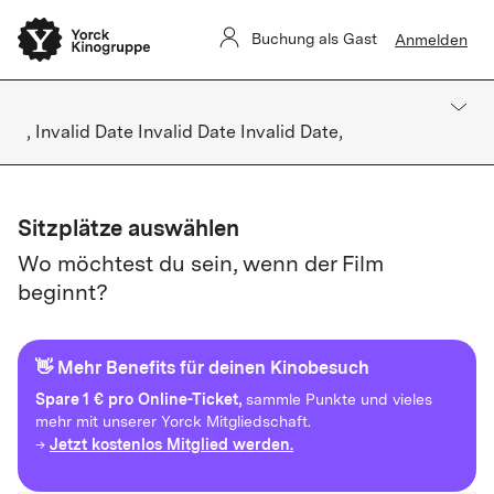
Buchung als Gast
Anmelden
, Invalid Date Invalid Date Invalid Date,
Sitzplätze auswählen
Wo möchtest du sein, wenn der Film
beginnt?
👋 Mehr Benefits für deinen Kinobesuch
Spare
1 € pro Online-Ticket,
sammle Punkte und vieles
mehr mit unserer Yorck Mitgliedschaft.
Jetzt kostenlos Mitglied werden.
→