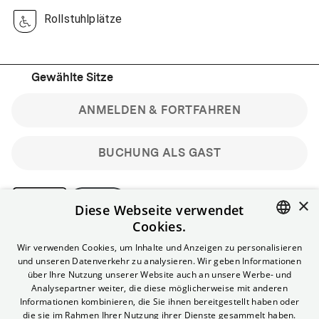
Rollstuhlplätze
Gewählte Sitze
ANMELDEN & FORTFAHREN
BUCHUNG ALS GAST
×
Diese Webseite verwendet
Cookies.
Bitte beachte: Gastbuchungen sind nicht stornierbar.
ENGLISH
Wir verwenden Cookies, um Inhalte und Anzeigen zu personalisieren
Registriere dich kostenlos für bis zu 90 min vor Filmbeginn
und unseren Datenverkehr zu analysieren. Wir geben Informationen
stornierbare Tickets für reguläre Vorstellungen.
GERMAN
über Ihre Nutzung unserer Website auch an unsere Werbe- und
Unlimited-Mitglied? Melde dich an, um deine Benefits
Analysepartner weiter, die diese möglicherweise mit anderen
nutzen zu können.
Informationen kombinieren, die Sie ihnen bereitgestellt haben oder
die sie im Rahmen Ihrer Nutzung ihrer Dienste gesammelt haben.