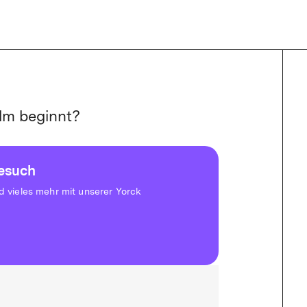
lm beginnt?
besuch
vieles mehr mit unserer Yorck