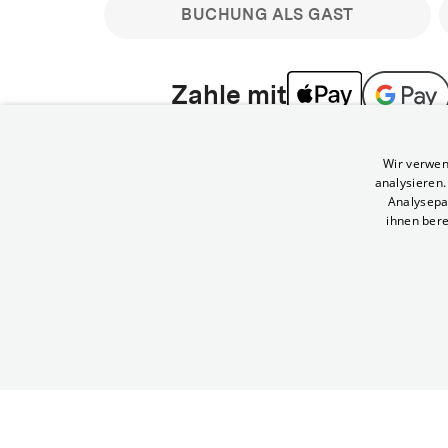
BUCHUNG ALS GAST
Zahle mit
Bitte beachte: Gastbuchungen sind nicht stornier
Wir verwen
min vor Filmbeginn stornierbare Tickets für regu
analysieren
Melde dich an, um deine Benefits nutzen zu kön
Analysepa
ihnen bere
Häufig gestellte Fragen
Kann ich Tickets stornieren
© Yorck-Kino GmbH
Nur sofern du die Buchung angemeldet mit e
durchführst.
Alle deine Buchungen findest du 
Tickets kostenlos bis 90 Minuten vor Vorstel
stornieren.