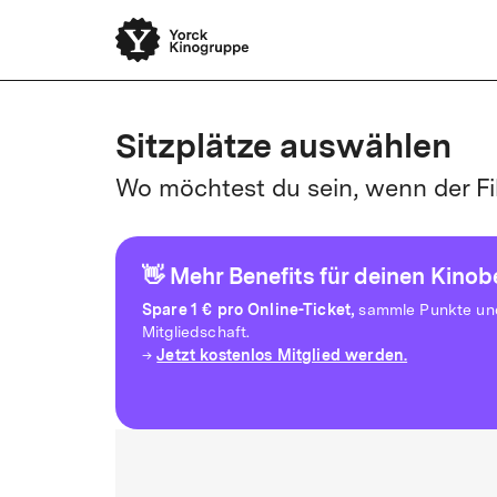
Sitzplätze auswählen
Wo möchtest du sein, wenn der Fi
👋 Mehr Benefits für deinen Kino
Spare
1 € pro Online-Ticket,
sammle Punkte und 
Mitgliedschaft.
Jetzt kostenlos Mitglied werden.
→