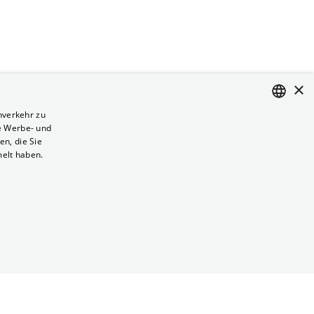
×
nverkehr zu
e Werbe- und
ENGLISH
n, die Sie
GERMAN
melt haben.
Vertrag kündigen
Datenschutz
Cookies