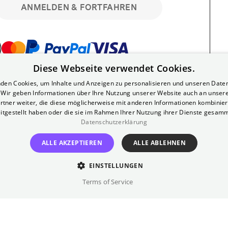
ANMELDEN & FORTFAHREN
Diese Webseite verwendet Cookies.
bar. Registriere dich kostenlos für bis zu 90
den Cookies, um Inhalte und Anzeigen zu personalisieren und unseren Date
läre Vorstellungen. Unlimited-Mitglied?
. Wir geben Informationen über Ihre Nutzung unserer Website auch an unser
nen.
rtner weiter, die diese möglicherweise mit anderen Informationen kombiniere
itgestellt haben oder die sie im Rahmen Ihrer Nutzung ihrer Dienste gesam
Datenschutzerklärung
ALLE AKZEPTIEREN
ALLE ABLEHNEN
EINSTELLUNGEN
?
Impressum
AGB
Terms of Service
inem kostenlosen Yorck-Mitgliedskonto
im Bereich "Mein Konto". Dort kannst du
lungsbeginn ganz bequem mit zwei Klicks