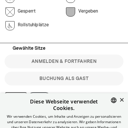
Gesperrt
Vergeben
Rollstuhlplätze
Gewählte Sitze
ANMELDEN & FORTFAHREN
BUCHUNG ALS GAST
×
Diese Webseite verwendet
Cookies.
Bitte beachte: Gastbuchungen sind nicht stornierbar.
ENGLISH
Wir verwenden Cookies, um Inhalte und Anzeigen zu personalisieren
Registriere dich kostenlos für bis zu 90 min vor Filmbeginn
und unseren Datenverkehr zu analysieren. Wir geben Informationen
stornierbare Tickets für reguläre Vorstellungen.
GERMAN
über Ihre Nutzung unserer Website auch an unsere Werbe- und