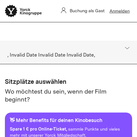
Yorck Unlimited-Aboverwaltung ist derzeit eingeschränkt.
Buchung als Gast
Anmelden
Buchungen sind nicht betroffen.
, Invalid Date Invalid Date Invalid Date,
Sitzplätze auswählen
Wo möchtest du sein, wenn der Film
beginnt?
👋 Mehr Benefits für deinen Kinobesuch
Spare
1 € pro Online-Ticket,
sammle Punkte und vieles
mehr mit unserer Yorck Mitgliedschaft.