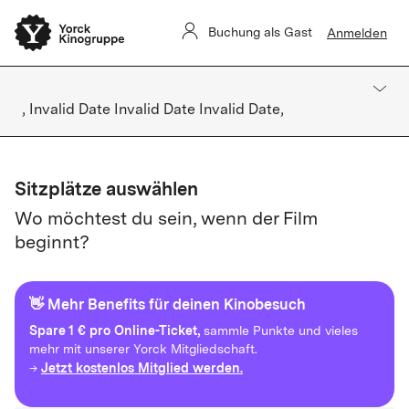
Buchung als Gast
Anmelden
, Invalid Date Invalid Date Invalid Date,
Sitzplätze auswählen
Wo möchtest du sein, wenn der Film
beginnt?
👋 Mehr Benefits für deinen Kinobesuch
Spare
1 € pro Online-Ticket,
sammle Punkte und vieles
mehr mit unserer Yorck Mitgliedschaft.
Jetzt kostenlos Mitglied werden.
→