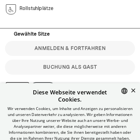
Rollstuhlplätze
Gewählte Sitze
ANMELDEN & FORTFAHREN
BUCHUNG ALS GAST
×
Diese Webseite verwendet
Cookies.
Bitte beachte: Gastbuchungen sind nicht stornierbar.
ENGLISH
Wir verwenden Cookies, um Inhalte und Anzeigen zu personalisieren
Registriere dich kostenlos für bis zu 90 min vor Filmbeginn
und unseren Datenverkehr zu analysieren. Wir geben Informationen
stornierbare Tickets für reguläre Vorstellungen.
GERMAN
über Ihre Nutzung unserer Website auch an unsere Werbe- und
Unlimited-Mitglied? Melde dich an, um deine Benefits
Analysepartner weiter, die diese möglicherweise mit anderen
nutzen zu können.
Informationen kombinieren, die Sie ihnen bereitgestellt haben oder
die sie im Rahmen Ihrer Nutzung ihrer Dienste gesammelt haben.