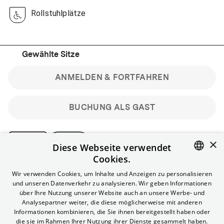
Rollstuhlplätze
Gewählte Sitze
ANMELDEN & FORTFAHREN
BUCHUNG ALS GAST
×
Diese Webseite verwendet
Cookies.
Bitte beachte: Gastbuchungen sind nicht stornierbar.
ENGLISH
Wir verwenden Cookies, um Inhalte und Anzeigen zu personalisieren
Registriere dich kostenlos für bis zu 90 min vor Filmbeginn
und unseren Datenverkehr zu analysieren. Wir geben Informationen
stornierbare Tickets für reguläre Vorstellungen.
GERMAN
über Ihre Nutzung unserer Website auch an unsere Werbe- und
Unlimited-Mitglied? Melde dich an, um deine Benefits
Analysepartner weiter, die diese möglicherweise mit anderen
nutzen zu können.
Informationen kombinieren, die Sie ihnen bereitgestellt haben oder
die sie im Rahmen Ihrer Nutzung ihrer Dienste gesammelt haben.