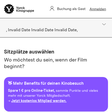
Buchung als Gast
Anmelden
, Invalid Date Invalid Date Invalid Date,
Sitzplätze auswählen
Wo möchtest du sein, wenn der Film
beginnt?
👋 Mehr Benefits für deinen Kinobesuch
Spare
1 € pro Online-Ticket,
sammle Punkte und vieles
mehr mit unserer Yorck Mitgliedschaft.
Jetzt kostenlos Mitglied werden.
→