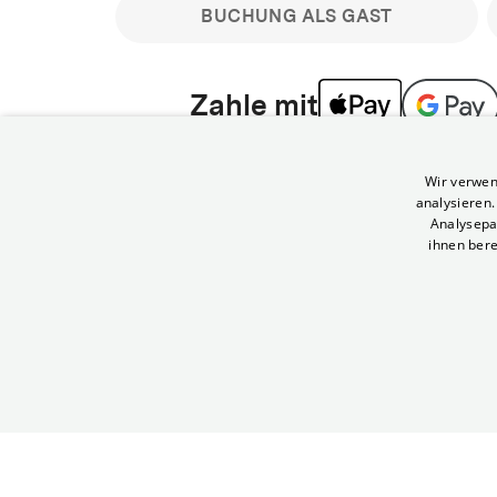
BUCHUNG ALS GAST
Zahle mit
Bitte beachte: Gastbuchungen sind nicht stornier
Wir verwen
min vor Filmbeginn stornierbare Tickets für regu
analysieren
Melde dich an, um deine Benefits nutzen zu kön
Analysepa
ihnen bere
Häufig gestellte Fragen
Kann ich Tickets stornieren
© Yorck-Kino GmbH
Nur sofern du die Buchung angemeldet mit e
durchführst.
Alle deine Buchungen findest du 
Tickets kostenlos bis 90 Minuten vor Vorstel
stornieren.