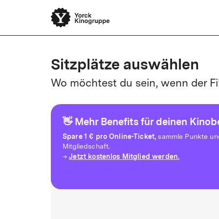
Sitzplätze auswählen
Wo möchtest du sein, wenn der Fi
👋 Mehr Benefits für deinen Kino
Spare
1 € pro Online-Ticket,
sammle Punkte und 
Mitgliedschaft.
Jetzt kostenlos Mitglied werden.
→