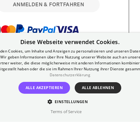
ANMELDEN & FORTFAHREN
Diese Webseite verwendet Cookies.
bar. Registriere dich kostenlos für bis zu 90
den Cookies, um Inhalte und Anzeigen zu personalisieren und unseren Date
läre Vorstellungen. Unlimited-Mitglied?
. Wir geben Informationen über Ihre Nutzung unserer Website auch an unser
nen.
rtner weiter, die diese möglicherweise mit anderen Informationen kombiniere
itgestellt haben oder die sie im Rahmen Ihrer Nutzung ihrer Dienste gesam
Datenschutzerklärung
ALLE AKZEPTIEREN
ALLE ABLEHNEN
EINSTELLUNGEN
?
Impressum
AGB
Terms of Service
inem kostenlosen Yorck-Mitgliedskonto
im Bereich "Mein Konto". Dort kannst du
lungsbeginn ganz bequem mit zwei Klicks