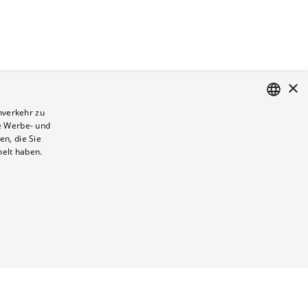
×
nverkehr zu
e Werbe- und
ENGLISH
n, die Sie
GERMAN
melt haben.
Vertrag kündigen
Datenschutz
Cookies