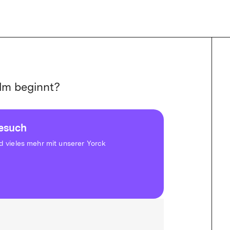
lm beginnt?
besuch
vieles mehr mit unserer Yorck