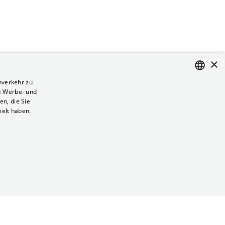
×
nverkehr zu
e Werbe- und
ENGLISH
n, die Sie
GERMAN
melt haben.
Vertrag kündigen
Datenschutz
Cookies