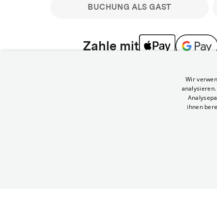
BUCHUNG ALS GAST
Zahle mit
Bitte beachte: Gastbuchungen sind nicht stornier
Wir verwen
min vor Filmbeginn stornierbare Tickets für regu
analysieren
Melde dich an, um deine Benefits nutzen zu kön
Analysepa
ihnen bere
Häufig gestellte Fragen
Kann ich Tickets stornieren
© Yorck-Kino GmbH
Nur sofern du die Buchung angemeldet mit e
durchführst.
Alle deine Buchungen findest du 
Tickets kostenlos bis 90 Minuten vor Vorstel
stornieren.