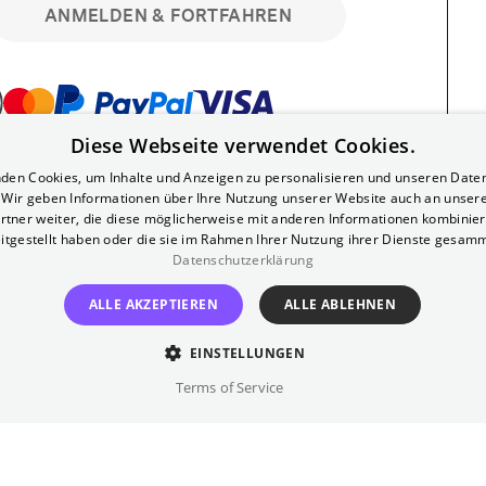
ANMELDEN & FORTFAHREN
Diese Webseite verwendet Cookies.
bar. Registriere dich kostenlos für bis zu 90
den Cookies, um Inhalte und Anzeigen zu personalisieren und unseren Date
läre Vorstellungen. Unlimited-Mitglied?
. Wir geben Informationen über Ihre Nutzung unserer Website auch an unser
nen.
rtner weiter, die diese möglicherweise mit anderen Informationen kombiniere
itgestellt haben oder die sie im Rahmen Ihrer Nutzung ihrer Dienste gesam
Datenschutzerklärung
ALLE AKZEPTIEREN
ALLE ABLEHNEN
EINSTELLUNGEN
?
Impressum
AGB
Terms of Service
inem kostenlosen Yorck-Mitgliedskonto
im Bereich "Mein Konto". Dort kannst du
lungsbeginn ganz bequem mit zwei Klicks