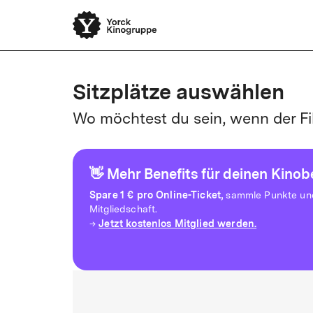
Sitzplätze auswählen
Wo möchtest du sein, wenn der Fi
👋 Mehr Benefits für deinen Kino
Spare
1 € pro Online-Ticket,
sammle Punkte und 
Mitgliedschaft.
Jetzt kostenlos Mitglied werden.
→