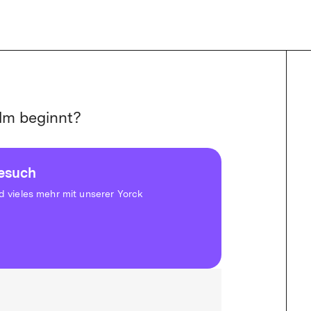
lm beginnt?
besuch
vieles mehr mit unserer Yorck