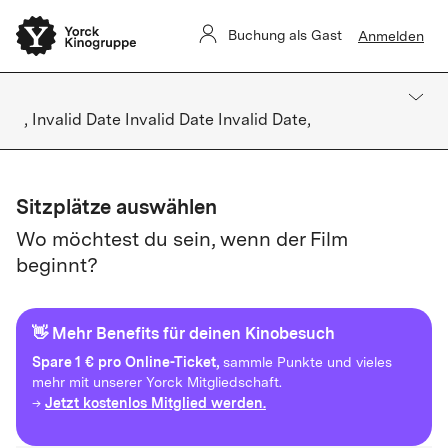
Buchung als Gast
Anmelden
, Invalid Date Invalid Date Invalid Date,
Sitzplätze auswählen
Wo möchtest du sein, wenn der Film
beginnt?
👋 Mehr Benefits für deinen Kinobesuch
Spare
1 € pro Online-Ticket,
sammle Punkte und vieles
mehr mit unserer Yorck Mitgliedschaft.
Jetzt kostenlos Mitglied werden.
→