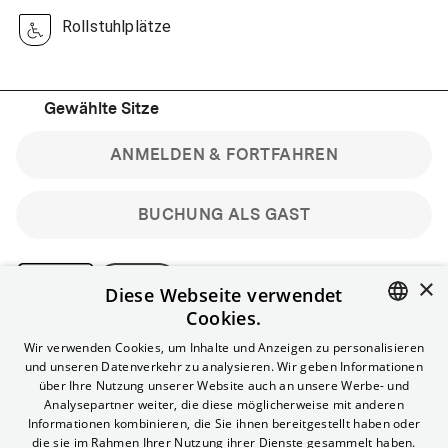
Rollstuhlplätze
Gewählte Sitze
ANMELDEN & FORTFAHREN
BUCHUNG ALS GAST
×
Diese Webseite verwendet
Cookies.
Bitte beachte: Gastbuchungen sind nicht stornierbar.
ENGLISH
Wir verwenden Cookies, um Inhalte und Anzeigen zu personalisieren
Registriere dich kostenlos für bis zu 90 min vor Filmbeginn
und unseren Datenverkehr zu analysieren. Wir geben Informationen
stornierbare Tickets für reguläre Vorstellungen.
GERMAN
über Ihre Nutzung unserer Website auch an unsere Werbe- und
Unlimited-Mitglied? Melde dich an, um deine Benefits
Analysepartner weiter, die diese möglicherweise mit anderen
nutzen zu können.
Informationen kombinieren, die Sie ihnen bereitgestellt haben oder
die sie im Rahmen Ihrer Nutzung ihrer Dienste gesammelt haben.