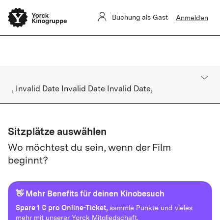
Sommerkino Kulturforum
Das
ist für heute ausverkauft. Es gibt
Buchung als Gast
Anmelden
keine Restkarten vor Ort.
, Invalid Date Invalid Date Invalid Date,
Sitzplätze auswählen
Wo möchtest du sein, wenn der Film
beginnt?
👋 Mehr Benefits für deinen Kinobesuch
Spare
1 € pro Online-Ticket,
sammle Punkte und vieles
mehr mit unserer Yorck Mitgliedschaft.