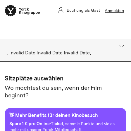
Sommerkino Kulturforum
Das
ist für heute ausverkauft. Es gibt
Buchung als Gast
Anmelden
keine Restkarten vor Ort.
, Invalid Date Invalid Date Invalid Date,
Sitzplätze auswählen
Wo möchtest du sein, wenn der Film
beginnt?
👋 Mehr Benefits für deinen Kinobesuch
Spare
1 € pro Online-Ticket,
sammle Punkte und vieles
mehr mit unserer Yorck Mitgliedschaft.