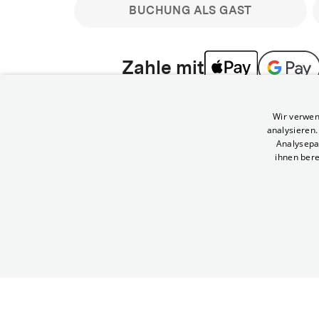
BUCHUNG ALS GAST
Zahle mit
Bitte beachte: Gastbuchungen sind nicht stornier
Wir verwen
min vor Filmbeginn stornierbare Tickets für regu
analysieren
Melde dich an, um deine Benefits nutzen zu kön
Analysepa
ihnen bere
Häufig gestellte Fragen
Kann ich Tickets stornieren
© Yorck-Kino GmbH
Nur sofern du die Buchung angemeldet mit e
durchführst.
Alle deine Buchungen findest du 
Tickets kostenlos bis 90 Minuten vor Vorstel
stornieren.