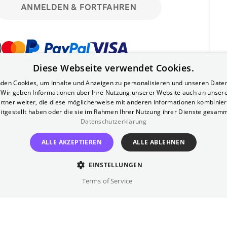
ANMELDEN & FORTFAHREN
Diese Webseite verwendet Cookies.
bar. Registriere dich kostenlos für bis zu 90
den Cookies, um Inhalte und Anzeigen zu personalisieren und unseren Date
läre Vorstellungen. Unlimited-Mitglied?
. Wir geben Informationen über Ihre Nutzung unserer Website auch an unser
nen.
rtner weiter, die diese möglicherweise mit anderen Informationen kombiniere
itgestellt haben oder die sie im Rahmen Ihrer Nutzung ihrer Dienste gesam
Datenschutzerklärung
ALLE AKZEPTIEREN
ALLE ABLEHNEN
EINSTELLUNGEN
?
Impressum
AGB
Terms of Service
inem kostenlosen Yorck-Mitgliedskonto
im Bereich "Mein Konto". Dort kannst du
lungsbeginn ganz bequem mit zwei Klicks