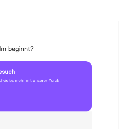
lm beginnt?
besuch
vieles mehr mit unserer Yorck