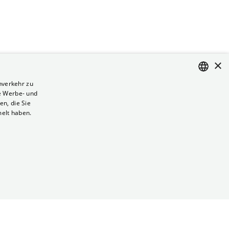
×
nverkehr zu
e Werbe- und
ENGLISH
n, die Sie
GERMAN
melt haben.
Vertrag kündigen
Datenschutz
Cookies