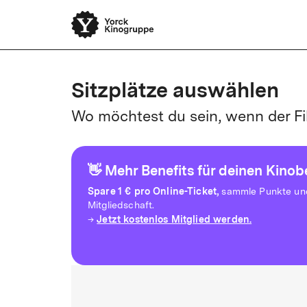
Sitzplätze auswählen
Wo möchtest du sein, wenn der Fi
👋 Mehr Benefits für deinen Kino
Spare
1 € pro Online-Ticket,
sammle Punkte und 
Mitgliedschaft.
Jetzt kostenlos Mitglied werden.
→