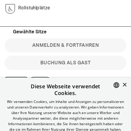
Rollstuhlplätze
Gewählte Sitze
ANMELDEN & FORTFAHREN
BUCHUNG ALS GAST
×
Diese Webseite verwendet
Cookies.
Bitte beachte: Gastbuchungen sind nicht stornierbar.
ENGLISH
Wir verwenden Cookies, um Inhalte und Anzeigen zu personalisieren
Registriere dich kostenlos für bis zu 90 min vor Filmbeginn
und unseren Datenverkehr zu analysieren. Wir geben Informationen
stornierbare Tickets für reguläre Vorstellungen.
GERMAN
über Ihre Nutzung unserer Website auch an unsere Werbe- und
Unlimited-Mitglied? Melde dich an, um deine Benefits
Analysepartner weiter, die diese möglicherweise mit anderen
nutzen zu können.
Informationen kombinieren, die Sie ihnen bereitgestellt haben oder
die sie im Rahmen Ihrer Nutzung ihrer Dienste gesammelt haben.