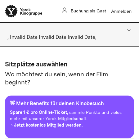
Buchung als Gast
Anmelden
, Invalid Date Invalid Date Invalid Date,
Sitzplätze auswählen
Wo möchtest du sein, wenn der Film
beginnt?
👋 Mehr Benefits für deinen Kinobesuch
Spare
1 € pro Online-Ticket,
sammle Punkte und vieles
mehr mit unserer Yorck Mitgliedschaft.
Jetzt kostenlos Mitglied werden.
→