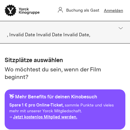
Buchung als Gast
Anmelden
, Invalid Date Invalid Date Invalid Date,
Sitzplätze auswählen
Wo möchtest du sein, wenn der Film
beginnt?
👋 Mehr Benefits für deinen Kinobesuch
Spare
1 € pro Online-Ticket,
sammle Punkte und vieles
mehr mit unserer Yorck Mitgliedschaft.
Jetzt kostenlos Mitglied werden.
→