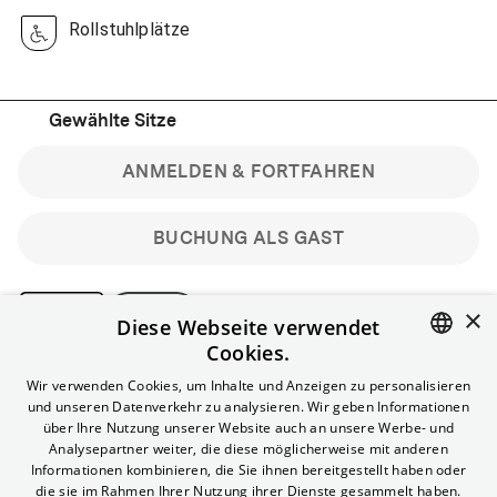
Rollstuhlplätze
Gewählte Sitze
ANMELDEN & FORTFAHREN
BUCHUNG ALS GAST
×
Diese Webseite verwendet
Cookies.
Bitte beachte: Gastbuchungen sind nicht stornierbar.
ENGLISH
Wir verwenden Cookies, um Inhalte und Anzeigen zu personalisieren
Registriere dich kostenlos für bis zu 90 min vor Filmbeginn
und unseren Datenverkehr zu analysieren. Wir geben Informationen
stornierbare Tickets für reguläre Vorstellungen.
GERMAN
über Ihre Nutzung unserer Website auch an unsere Werbe- und
Unlimited-Mitglied? Melde dich an, um deine Benefits
Analysepartner weiter, die diese möglicherweise mit anderen
nutzen zu können.
Informationen kombinieren, die Sie ihnen bereitgestellt haben oder
die sie im Rahmen Ihrer Nutzung ihrer Dienste gesammelt haben.