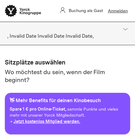
Buchung als Gast
Anmelden
, Invalid Date Invalid Date Invalid Date,
Sitzplätze auswählen
Wo möchtest du sein, wenn der Film
beginnt?
👋 Mehr Benefits für deinen Kinobesuch
Spare
1 € pro Online-Ticket,
sammle Punkte und vieles
mehr mit unserer Yorck Mitgliedschaft.
Jetzt kostenlos Mitglied werden.
→