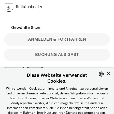
Rollstuhlplätze
Gewählte Sitze
ANMELDEN & FORTFAHREN
BUCHUNG ALS GAST
×
Diese Webseite verwendet
Cookies.
Bitte beachte: Gastbuchungen sind nicht stornierbar.
ENGLISH
Wir verwenden Cookies, um Inhalte und Anzeigen zu personalisieren
Registriere dich kostenlos für bis zu 90 min vor Filmbeginn
und unseren Datenverkehr zu analysieren. Wir geben Informationen
stornierbare Tickets für reguläre Vorstellungen.
GERMAN
über Ihre Nutzung unserer Website auch an unsere Werbe- und
Unlimited-Mitglied? Melde dich an, um deine Benefits
Analysepartner weiter, die diese möglicherweise mit anderen
nutzen zu können.
Informationen kombinieren, die Sie ihnen bereitgestellt haben oder
die sie im Rahmen Ihrer Nutzung ihrer Dienste gesammelt haben.