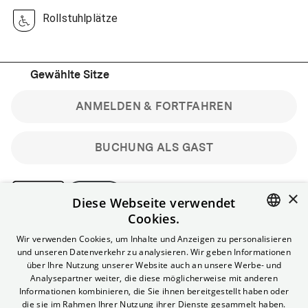
Rollstuhlplätze
Gewählte Sitze
ANMELDEN & FORTFAHREN
BUCHUNG ALS GAST
×
Diese Webseite verwendet
Cookies.
Bitte beachte: Gastbuchungen sind nicht stornierbar.
ENGLISH
Wir verwenden Cookies, um Inhalte und Anzeigen zu personalisieren
Registriere dich kostenlos für bis zu 90 min vor Filmbeginn
und unseren Datenverkehr zu analysieren. Wir geben Informationen
stornierbare Tickets für reguläre Vorstellungen.
GERMAN
über Ihre Nutzung unserer Website auch an unsere Werbe- und
Unlimited-Mitglied? Melde dich an, um deine Benefits
Analysepartner weiter, die diese möglicherweise mit anderen
nutzen zu können.
Informationen kombinieren, die Sie ihnen bereitgestellt haben oder
die sie im Rahmen Ihrer Nutzung ihrer Dienste gesammelt haben.