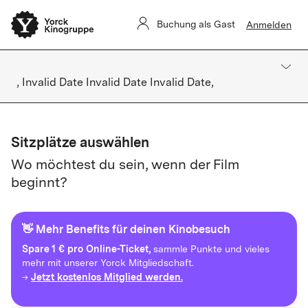
Buchung als Gast
Anmelden
, Invalid Date Invalid Date Invalid Date,
Sitzplätze auswählen
Wo möchtest du sein, wenn der Film
beginnt?
👋 Mehr Benefits für deinen Kinobesuch
Spare
1 € pro Online-Ticket,
sammle Punkte und vieles
mehr mit unserer Yorck Mitgliedschaft.
Jetzt kostenlos Mitglied werden.
→