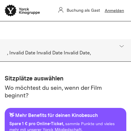
Sommerkino Kulturforum
Das
ist für heute ausverkauft. Es gibt
Buchung als Gast
Anmelden
keine Restkarten vor Ort.
, Invalid Date Invalid Date Invalid Date,
Sitzplätze auswählen
Wo möchtest du sein, wenn der Film
beginnt?
👋 Mehr Benefits für deinen Kinobesuch
Spare
1 € pro Online-Ticket,
sammle Punkte und vieles
mehr mit unserer Yorck Mitgliedschaft.