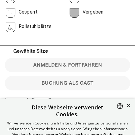
Gesperrt
Vergeben
Rollstuhlplätze
Gewählte Sitze
ANMELDEN & FORTFAHREN
BUCHUNG ALS GAST
×
Diese Webseite verwendet
Cookies.
Bitte beachte: Gastbuchungen sind nicht stornierbar.
ENGLISH
Wir verwenden Cookies, um Inhalte und Anzeigen zu personalisieren
Registriere dich kostenlos für bis zu 90 min vor Filmbeginn
und unseren Datenverkehr zu analysieren. Wir geben Informationen
stornierbare Tickets für reguläre Vorstellungen.
GERMAN
über Ihre Nutzung unserer Website auch an unsere Werbe- und