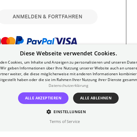
ANMELDEN & FORTFAHREN
Diese Webseite verwendet Cookies.
bar. Registriere dich kostenlos für bis zu 90
den Cookies, um Inhalte und Anzeigen zu personalisieren und unseren Date
läre Vorstellungen. Unlimited-Mitglied?
. Wir geben Informationen über Ihre Nutzung unserer Website auch an unser
nen.
rtner weiter, die diese möglicherweise mit anderen Informationen kombiniere
itgestellt haben oder die sie im Rahmen Ihrer Nutzung ihrer Dienste gesam
Datenschutzerklärung
ALLE AKZEPTIEREN
ALLE ABLEHNEN
EINSTELLUNGEN
?
Impressum
AGB
Terms of Service
inem kostenlosen Yorck-Mitgliedskonto
im Bereich "Mein Konto". Dort kannst du