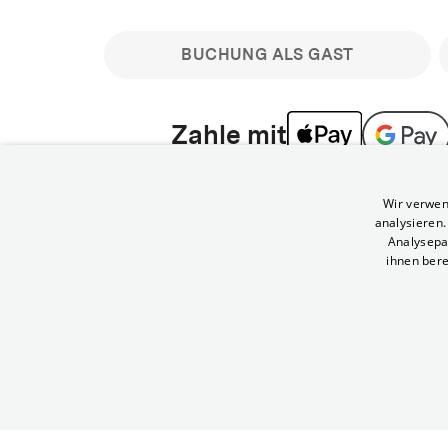
BUCHUNG ALS GAST
Zahle mit
Bitte beachte: Gastbuchungen sind nicht stornier
Wir verwen
min vor Filmbeginn stornierbare Tickets für regu
analysieren
Melde dich an, um deine Benefits nutzen zu kön
Analysepa
ihnen bere
Häufig gestellte Fragen
Kann ich Tickets stornieren
© Yorck-Kino GmbH
Nur sofern du die Buchung angemeldet mit e
durchführst.
Alle deine Buchungen findest du 