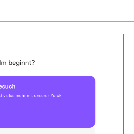
mited-Aboverwaltung ist derzeit eingeschränkt. Buchungen sind nicht
lm beginnt?
besuch
vieles mehr mit unserer Yorck