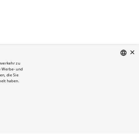
×
nverkehr zu
e Werbe- und
ENGLISH
n, die Sie
GERMAN
melt haben.
Vertrag kündigen
Datenschutz
Cookies