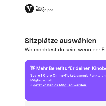
Yorck Unli
Sitzplätze auswählen
Wo möchtest du sein, wenn der Fi
👋 Mehr Benefits für deinen Kino
Spare
1 € pro Online-Ticket,
sammle Punkte und 
Mitgliedschaft.
Jetzt kostenlos Mitglied werden.
→