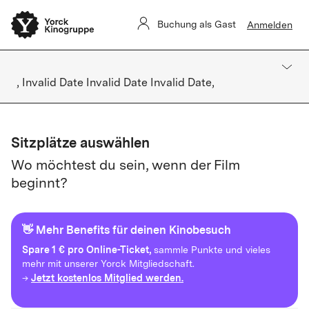
Buchung als Gast
Anmelden
, Invalid Date Invalid Date Invalid Date,
Sitzplätze auswählen
Wo möchtest du sein, wenn der Film
beginnt?
👋 Mehr Benefits für deinen Kinobesuch
Spare
1 € pro Online-Ticket,
sammle Punkte und vieles
mehr mit unserer Yorck Mitgliedschaft.
Jetzt kostenlos Mitglied werden.
→