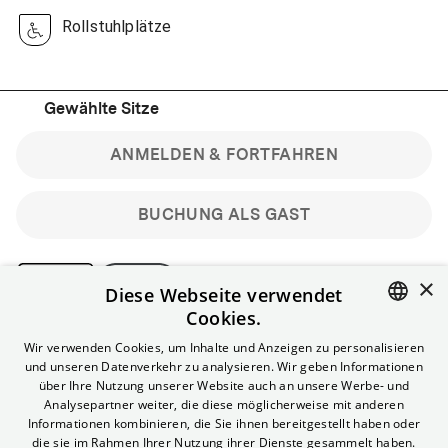
Rollstuhlplätze
Gewählte Sitze
ANMELDEN & FORTFAHREN
BUCHUNG ALS GAST
×
Diese Webseite verwendet
Cookies.
Bitte beachte: Gastbuchungen sind nicht stornierbar.
ENGLISH
Wir verwenden Cookies, um Inhalte und Anzeigen zu personalisieren
Registriere dich kostenlos für bis zu 90 min vor Filmbeginn
und unseren Datenverkehr zu analysieren. Wir geben Informationen
stornierbare Tickets für reguläre Vorstellungen.
GERMAN
über Ihre Nutzung unserer Website auch an unsere Werbe- und
Unlimited-Mitglied? Melde dich an, um deine Benefits
Analysepartner weiter, die diese möglicherweise mit anderen
nutzen zu können.
Informationen kombinieren, die Sie ihnen bereitgestellt haben oder
die sie im Rahmen Ihrer Nutzung ihrer Dienste gesammelt haben.