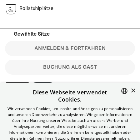
Rollstuhlplätze
Gewählte Sitze
ANMELDEN & FORTFAHREN
BUCHUNG ALS GAST
×
Diese Webseite verwendet
Cookies.
Bitte beachte: Gastbuchungen sind nicht stornierbar.
ENGLISH
Wir verwenden Cookies, um Inhalte und Anzeigen zu personalisieren
Registriere dich kostenlos für bis zu 90 min vor Filmbeginn
und unseren Datenverkehr zu analysieren. Wir geben Informationen
stornierbare Tickets für reguläre Vorstellungen.
GERMAN
über Ihre Nutzung unserer Website auch an unsere Werbe- und
Unlimited-Mitglied? Melde dich an, um deine Benefits
Analysepartner weiter, die diese möglicherweise mit anderen
nutzen zu können.
Informationen kombinieren, die Sie ihnen bereitgestellt haben oder
die sie im Rahmen Ihrer Nutzung ihrer Dienste gesammelt haben.