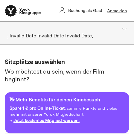
Buchung als Gast
Anmelden
, Invalid Date Invalid Date Invalid Date,
Sitzplätze auswählen
Wo möchtest du sein, wenn der Film
beginnt?
👋 Mehr Benefits für deinen Kinobesuch
Spare
1 € pro Online-Ticket,
sammle Punkte und vieles
mehr mit unserer Yorck Mitgliedschaft.
Jetzt kostenlos Mitglied werden.
→