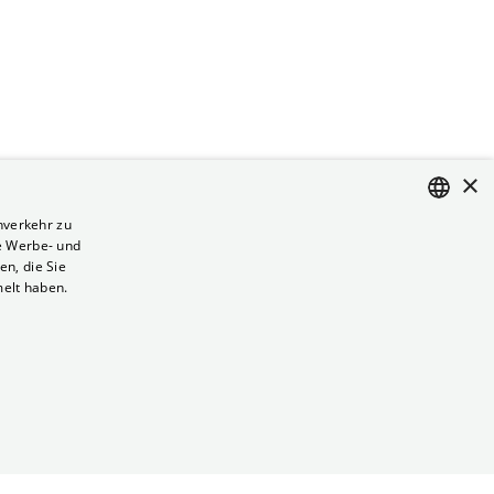
×
nverkehr zu
e Werbe- und
ENGLISH
n, die Sie
GERMAN
melt haben.
Vertrag kündigen
Datenschutz
Cookies