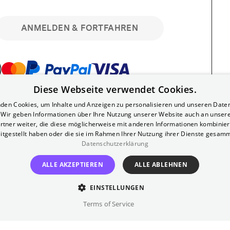
ANMELDEN & FORTFAHREN
Diese Webseite verwendet Cookies.
bar. Registriere dich kostenlos für bis zu 90
den Cookies, um Inhalte und Anzeigen zu personalisieren und unseren Date
läre Vorstellungen. Unlimited-Mitglied?
. Wir geben Informationen über Ihre Nutzung unserer Website auch an unser
nen.
rtner weiter, die diese möglicherweise mit anderen Informationen kombiniere
itgestellt haben oder die sie im Rahmen Ihrer Nutzung ihrer Dienste gesam
Datenschutzerklärung
ALLE AKZEPTIEREN
ALLE ABLEHNEN
EINSTELLUNGEN
?
Impressum
AGB
Terms of Service
inem kostenlosen Yorck-Mitgliedskonto
im Bereich "Mein Konto". Dort kannst du