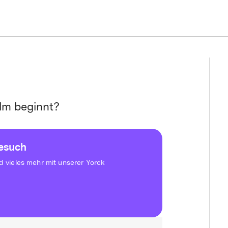
mited-Aboverwaltung ist derzeit eingeschränkt. Buchungen sind nicht
lm beginnt?
besuch
vieles mehr mit unserer Yorck