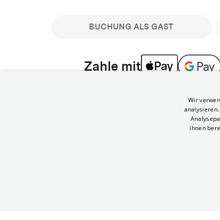
BUCHUNG ALS GAST
Zahle mit
Bitte beachte: Gastbuchungen sind nicht stornier
Wir verwen
min vor Filmbeginn stornierbare Tickets für regu
analysieren
Melde dich an, um deine Benefits nutzen zu kön
Analysepa
ihnen bere
Häufig gestellte Fragen
Kann ich Tickets stornieren
© Yorck-Kino GmbH
Nur sofern du die Buchung angemeldet mit e
durchführst.
Alle deine Buchungen findest du 