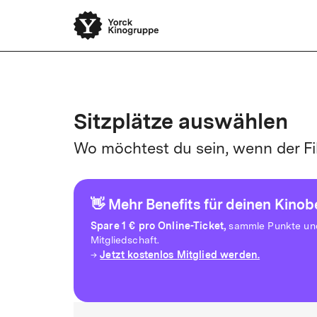
Yorck Unli
Sitzplätze auswählen
Wo möchtest du sein, wenn der Fi
👋 Mehr Benefits für deinen Kino
Spare
1 € pro Online-Ticket,
sammle Punkte und 
Mitgliedschaft.
Jetzt kostenlos Mitglied werden.
→