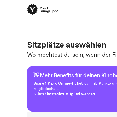
Yorck Unli
Sitzplätze auswählen
Wo möchtest du sein, wenn der Fi
👋 Mehr Benefits für deinen Kino
Spare
1 € pro Online-Ticket,
sammle Punkte und 
Mitgliedschaft.
Jetzt kostenlos Mitglied werden.
→