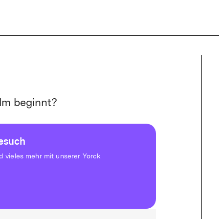
mited-Aboverwaltung ist derzeit eingeschränkt. Buchungen sind nicht
lm beginnt?
besuch
vieles mehr mit unserer Yorck