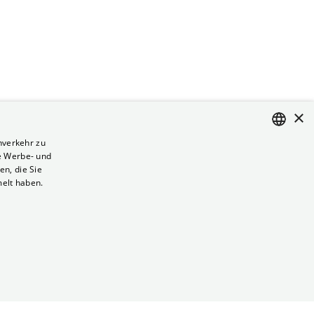
×
nverkehr zu
e Werbe- und
ENGLISH
n, die Sie
GERMAN
melt haben.
Vertrag kündigen
Datenschutz
Cookies