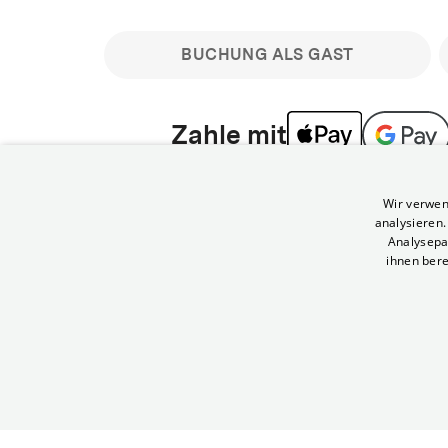
BUCHUNG ALS GAST
Zahle mit
Bitte beachte: Gastbuchungen sind nicht stornier
Wir verwen
min vor Filmbeginn stornierbare Tickets für regu
analysieren
Melde dich an, um deine Benefits nutzen zu kön
Analysepa
ihnen bere
Häufig gestellte Fragen
Kann ich Tickets stornieren
© Yorck-Kino GmbH
Nur sofern du die Buchung angemeldet mit e
durchführst.
Alle deine Buchungen findest du 