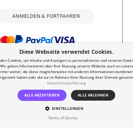
ANMELDEN & FORTFAHREN
Diese Webseite verwendet Cookies.
bar. Registriere dich kostenlos für bis zu 90
den Cookies, um Inhalte und Anzeigen zu personalisieren und unseren Date
läre Vorstellungen. Unlimited-Mitglied?
. Wir geben Informationen über Ihre Nutzung unserer Website auch an unser
nen.
rtner weiter, die diese möglicherweise mit anderen Informationen kombiniere
itgestellt haben oder die sie im Rahmen Ihrer Nutzung ihrer Dienste gesam
Datenschutzerklärung
ALLE AKZEPTIEREN
ALLE ABLEHNEN
EINSTELLUNGEN
?
Impressum
AGB
Terms of Service
inem kostenlosen Yorck-Mitgliedskonto
im Bereich "Mein Konto". Dort kannst du