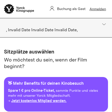
Buchung als Gast
Anmelden
, Invalid Date Invalid Date Invalid Date,
Sitzplätze auswählen
Wo möchtest du sein, wenn der Film
beginnt?
👋 Mehr Benefits für deinen Kinobesuch
Spare
1 € pro Online-Ticket,
sammle Punkte und vieles
mehr mit unserer Yorck Mitgliedschaft.
Jetzt kostenlos Mitglied werden.
→