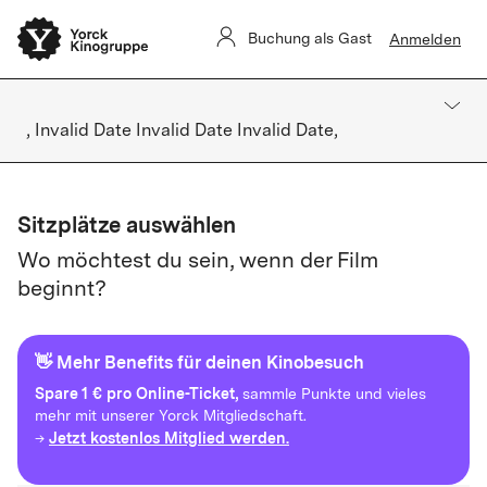
Buchung als Gast
Anmelden
, Invalid Date Invalid Date Invalid Date,
Sitzplätze auswählen
Wo möchtest du sein, wenn der Film
beginnt?
👋 Mehr Benefits für deinen Kinobesuch
Spare
1 € pro Online-Ticket,
sammle Punkte und vieles
mehr mit unserer Yorck Mitgliedschaft.
Jetzt kostenlos Mitglied werden.
→