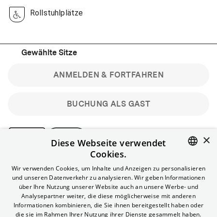
Rollstuhlplätze
Gewählte Sitze
ANMELDEN & FORTFAHREN
BUCHUNG ALS GAST
×
Diese Webseite verwendet
Cookies.
Bitte beachte: Gastbuchungen sind nicht stornierbar.
ENGLISH
Wir verwenden Cookies, um Inhalte und Anzeigen zu personalisieren
Registriere dich kostenlos für bis zu 90 min vor Filmbeginn
und unseren Datenverkehr zu analysieren. Wir geben Informationen
stornierbare Tickets für reguläre Vorstellungen.
GERMAN
über Ihre Nutzung unserer Website auch an unsere Werbe- und
Unlimited-Mitglied? Melde dich an, um deine Benefits
Analysepartner weiter, die diese möglicherweise mit anderen
nutzen zu können.
Informationen kombinieren, die Sie ihnen bereitgestellt haben oder
die sie im Rahmen Ihrer Nutzung ihrer Dienste gesammelt haben.