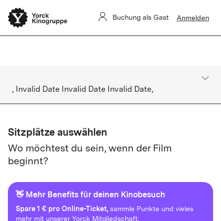
Sommerkino Kulturforum
Das
ist für heute ausverkauft. Es gibt
Buchung als Gast
Anmelden
keine Restkarten vor Ort.
, Invalid Date Invalid Date Invalid Date,
Sitzplätze auswählen
Wo möchtest du sein, wenn der Film
beginnt?
👋 Mehr Benefits für deinen Kinobesuch
Spare
1 € pro Online-Ticket,
sammle Punkte und vieles
mehr mit unserer Yorck Mitgliedschaft.