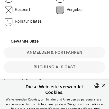
Gesperrt
Vergeben
Rollstuhlplätze
Gewählte Sitze
ANMELDEN & FORTFAHREN
BUCHUNG ALS GAST
×
Diese Webseite verwendet
Cookies.
Bitte beachte: Gastbuchungen sind nicht stornierbar.
ENGLISH
Wir verwenden Cookies, um Inhalte und Anzeigen zu personalisieren
Registriere dich kostenlos für bis zu 90 min vor Filmbeginn
und unseren Datenverkehr zu analysieren. Wir geben Informationen
stornierbare Tickets für reguläre Vorstellungen.
GERMAN
über Ihre Nutzung unserer Website auch an unsere Werbe- und