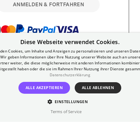
ANMELDEN & FORTFAHREN
Diese Webseite verwendet Cookies.
bar. Registriere dich kostenlos für bis zu 90
den Cookies, um Inhalte und Anzeigen zu personalisieren und unseren Date
läre Vorstellungen. Unlimited-Mitglied?
. Wir geben Informationen über Ihre Nutzung unserer Website auch an unser
nen.
rtner weiter, die diese möglicherweise mit anderen Informationen kombiniere
itgestellt haben oder die sie im Rahmen Ihrer Nutzung ihrer Dienste gesam
Datenschutzerklärung
ALLE AKZEPTIEREN
ALLE ABLEHNEN
EINSTELLUNGEN
?
Impressum
AGB
Terms of Service
inem kostenlosen Yorck-Mitgliedskonto
im Bereich "Mein Konto". Dort kannst du
lungsbeginn ganz bequem mit zwei Klicks