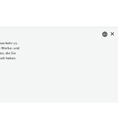
×
nverkehr zu
e Werbe- und
ENGLISH
n, die Sie
GERMAN
melt haben.
Vertrag kündigen
Datenschutz
Cookies