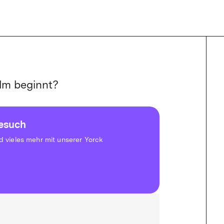
lm beginnt?
besuch
vieles mehr mit unserer Yorck