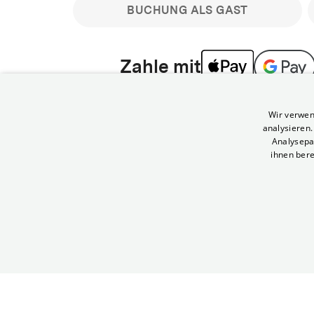
BUCHUNG ALS GAST
Zahle mit
Bitte beachte: Gastbuchungen sind nicht stornier
Wir verwen
min vor Filmbeginn stornierbare Tickets für regu
analysieren
Melde dich an, um deine Benefits nutzen zu kön
Analysepa
ihnen bere
Häufig gestellte Fragen
Kann ich Tickets stornieren
© Yorck-Kino GmbH
Nur sofern du die Buchung angemeldet mit e
durchführst.
Alle deine Buchungen findest du 
Tickets kostenlos bis 90 Minuten vor Vorstel
stornieren.