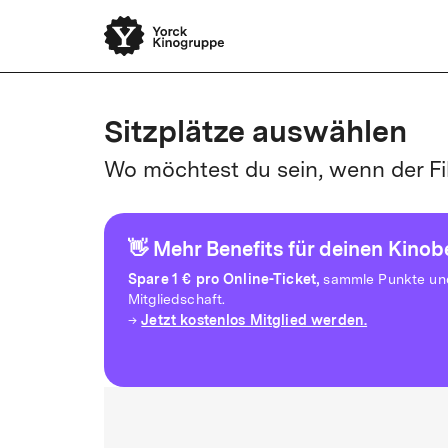
Sitzplätze auswählen
Wo möchtest du sein, wenn der Fi
👋 Mehr Benefits für deinen Kino
Spare
1 € pro Online-Ticket,
sammle Punkte und 
Mitgliedschaft.
Jetzt kostenlos Mitglied werden.
→