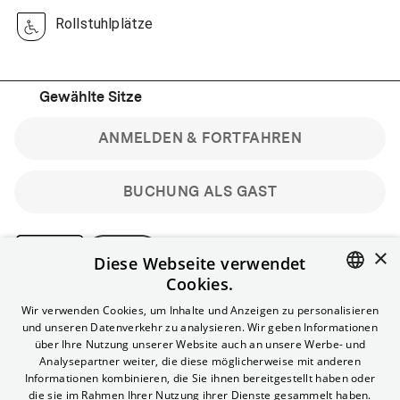
Rollstuhlplätze
Gewählte Sitze
ANMELDEN & FORTFAHREN
BUCHUNG ALS GAST
×
Diese Webseite verwendet
Cookies.
Bitte beachte: Gastbuchungen sind nicht stornierbar.
ENGLISH
Wir verwenden Cookies, um Inhalte und Anzeigen zu personalisieren
Registriere dich kostenlos für bis zu 90 min vor Filmbeginn
und unseren Datenverkehr zu analysieren. Wir geben Informationen
stornierbare Tickets für reguläre Vorstellungen.
GERMAN
über Ihre Nutzung unserer Website auch an unsere Werbe- und
Unlimited-Mitglied? Melde dich an, um deine Benefits
Analysepartner weiter, die diese möglicherweise mit anderen
nutzen zu können.
Informationen kombinieren, die Sie ihnen bereitgestellt haben oder
die sie im Rahmen Ihrer Nutzung ihrer Dienste gesammelt haben.