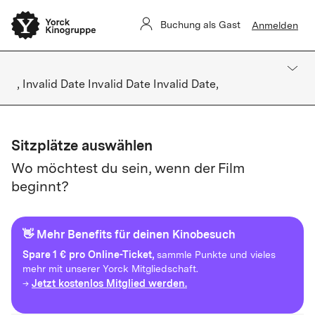
Buchung als Gast
Anmelden
, Invalid Date Invalid Date Invalid Date,
Sitzplätze auswählen
Wo möchtest du sein, wenn der Film
beginnt?
👋 Mehr Benefits für deinen Kinobesuch
Spare
1 € pro Online-Ticket,
sammle Punkte und vieles
mehr mit unserer Yorck Mitgliedschaft.
Jetzt kostenlos Mitglied werden.
→