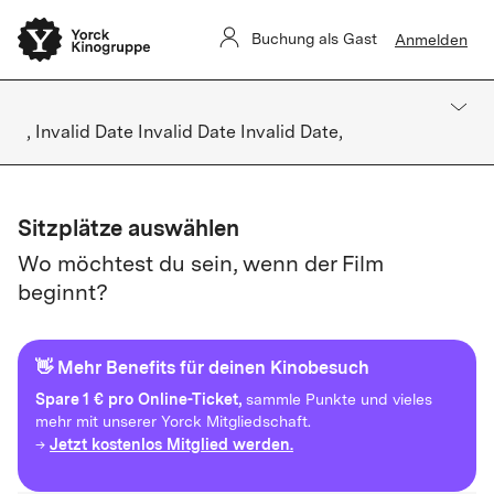
Buchung als Gast
Anmelden
, Invalid Date Invalid Date Invalid Date,
Sitzplätze auswählen
Wo möchtest du sein, wenn der Film
beginnt?
👋 Mehr Benefits für deinen Kinobesuch
Spare
1 € pro Online-Ticket,
sammle Punkte und vieles
mehr mit unserer Yorck Mitgliedschaft.
Jetzt kostenlos Mitglied werden.
→