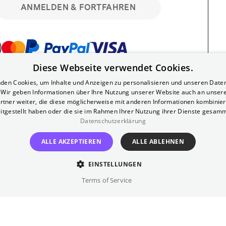
ANMELDEN & FORTFAHREN
Diese Webseite verwendet Cookies.
bar. Registriere dich kostenlos für bis zu 90
den Cookies, um Inhalte und Anzeigen zu personalisieren und unseren Date
läre Vorstellungen. Unlimited-Mitglied?
. Wir geben Informationen über Ihre Nutzung unserer Website auch an unser
nen.
rtner weiter, die diese möglicherweise mit anderen Informationen kombiniere
itgestellt haben oder die sie im Rahmen Ihrer Nutzung ihrer Dienste gesam
Datenschutzerklärung
ALLE AKZEPTIEREN
ALLE ABLEHNEN
EINSTELLUNGEN
?
Impressum
AGB
Terms of Service
inem kostenlosen Yorck-Mitgliedskonto
im Bereich "Mein Konto". Dort kannst du
lungsbeginn ganz bequem mit zwei Klicks