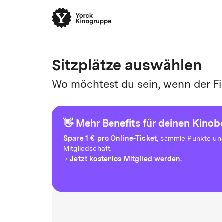
Sitzplätze auswählen
Wo möchtest du sein, wenn der Fi
👋 Mehr Benefits für deinen Kino
Spare
1 € pro Online-Ticket,
sammle Punkte und 
Mitgliedschaft.
Jetzt kostenlos Mitglied werden.
→