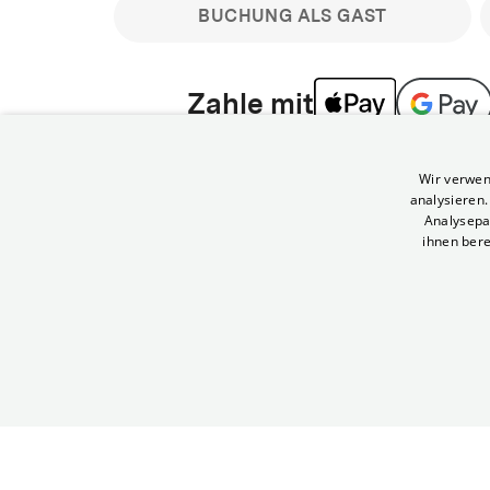
BUCHUNG ALS GAST
Zahle mit
Bitte beachte: Gastbuchungen sind nicht stornier
Wir verwen
min vor Filmbeginn stornierbare Tickets für regu
analysieren
Melde dich an, um deine Benefits nutzen zu kön
Analysepa
ihnen bere
Häufig gestellte Fragen
Kann ich Tickets stornieren
© Yorck-Kino GmbH
Nur sofern du die Buchung angemeldet mit e
durchführst.
Alle deine Buchungen findest du 
Tickets kostenlos bis 90 Minuten vor Vorstel
stornieren.