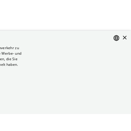
×
nverkehr zu
e Werbe- und
ENGLISH
n, die Sie
GERMAN
melt haben.
Vertrag kündigen
Datenschutz
Cookies