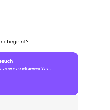
lm beginnt?
besuch
vieles mehr mit unserer Yorck