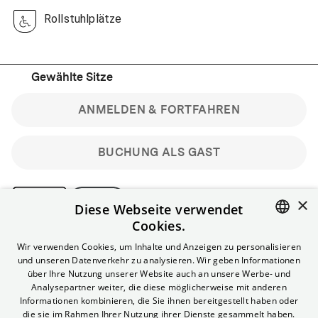
Rollstuhlplätze
Gewählte Sitze
ANMELDEN & FORTFAHREN
BUCHUNG ALS GAST
×
Diese Webseite verwendet
Cookies.
Bitte beachte: Gastbuchungen sind nicht stornierbar.
ENGLISH
Wir verwenden Cookies, um Inhalte und Anzeigen zu personalisieren
Registriere dich kostenlos für bis zu 90 min vor Filmbeginn
und unseren Datenverkehr zu analysieren. Wir geben Informationen
stornierbare Tickets für reguläre Vorstellungen.
GERMAN
über Ihre Nutzung unserer Website auch an unsere Werbe- und
Unlimited-Mitglied? Melde dich an, um deine Benefits
Analysepartner weiter, die diese möglicherweise mit anderen
nutzen zu können.
Informationen kombinieren, die Sie ihnen bereitgestellt haben oder
die sie im Rahmen Ihrer Nutzung ihrer Dienste gesammelt haben.