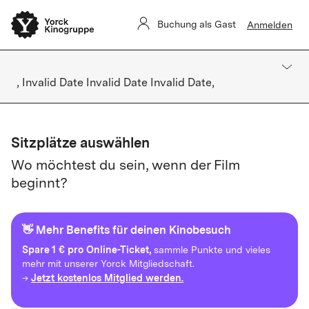
Buchung als Gast
Anmelden
, Invalid Date Invalid Date Invalid Date,
Sitzplätze auswählen
Wo möchtest du sein, wenn der Film
beginnt?
👋 Mehr Benefits für deinen Kinobesuch
Spare
1 € pro Online-Ticket,
sammle Punkte und vieles
mehr mit unserer Yorck Mitgliedschaft.
Jetzt kostenlos Mitglied werden.
→