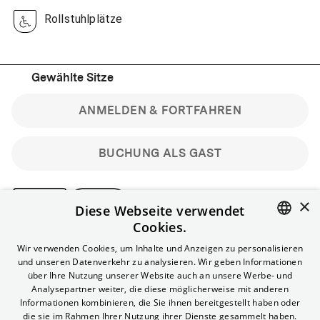
Rollstuhlplätze
Gewählte Sitze
ANMELDEN & FORTFAHREN
BUCHUNG ALS GAST
×
Diese Webseite verwendet
Cookies.
Bitte beachte: Gastbuchungen sind nicht stornierbar.
ENGLISH
Wir verwenden Cookies, um Inhalte und Anzeigen zu personalisieren
Registriere dich kostenlos für bis zu 90 min vor Filmbeginn
und unseren Datenverkehr zu analysieren. Wir geben Informationen
stornierbare Tickets für reguläre Vorstellungen.
GERMAN
über Ihre Nutzung unserer Website auch an unsere Werbe- und
Unlimited-Mitglied? Melde dich an, um deine Benefits
Analysepartner weiter, die diese möglicherweise mit anderen
nutzen zu können.
Informationen kombinieren, die Sie ihnen bereitgestellt haben oder
die sie im Rahmen Ihrer Nutzung ihrer Dienste gesammelt haben.