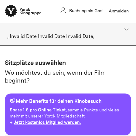
Buchung als Gast
Anmelden
, Invalid Date Invalid Date Invalid Date,
Sitzplätze auswählen
Wo möchtest du sein, wenn der Film
beginnt?
👋 Mehr Benefits für deinen Kinobesuch
Spare
1 € pro Online-Ticket,
sammle Punkte und vieles
mehr mit unserer Yorck Mitgliedschaft.
Jetzt kostenlos Mitglied werden.
→