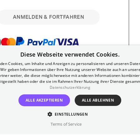
ANMELDEN & FORTFAHREN
Diese Webseite verwendet Cookies.
bar. Registriere dich kostenlos für bis zu 90
den Cookies, um Inhalte und Anzeigen zu personalisieren und unseren Date
läre Vorstellungen. Unlimited-Mitglied?
. Wir geben Informationen über Ihre Nutzung unserer Website auch an unser
nen.
rtner weiter, die diese möglicherweise mit anderen Informationen kombiniere
itgestellt haben oder die sie im Rahmen Ihrer Nutzung ihrer Dienste gesam
Datenschutzerklärung
ALLE AKZEPTIEREN
ALLE ABLEHNEN
EINSTELLUNGEN
?
Impressum
AGB
Terms of Service
inem kostenlosen Yorck-Mitgliedskonto
im Bereich "Mein Konto". Dort kannst du