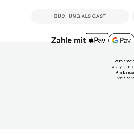
BUCHUNG ALS GAST
Zahle mit
Bitte beachte: Gastbuchungen sind nicht stornier
Wir verwen
min vor Filmbeginn stornierbare Tickets für regu
analysieren
Melde dich an, um deine Benefits nutzen zu kön
Analysepa
ihnen bere
Häufig gestellte Fragen
Kann ich Tickets stornieren
© Yorck-Kino GmbH
Nur sofern du die Buchung angemeldet mit e
durchführst.
Alle deine Buchungen findest du 