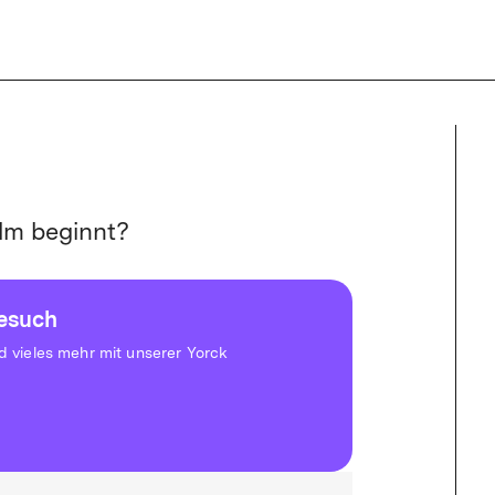
mited-Aboverwaltung ist derzeit eingeschränkt. Buchungen sind nicht
lm beginnt?
besuch
vieles mehr mit unserer Yorck