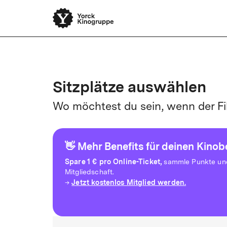
Yorck Unli
Sitzplätze auswählen
Wo möchtest du sein, wenn der Fi
👋 Mehr Benefits für deinen Kino
Spare
1 € pro Online-Ticket,
sammle Punkte und 
Mitgliedschaft.
Jetzt kostenlos Mitglied werden.
→