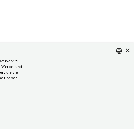
×
nverkehr zu
e Werbe- und
ENGLISH
n, die Sie
GERMAN
melt haben.
Vertrag kündigen
Datenschutz
Cookies