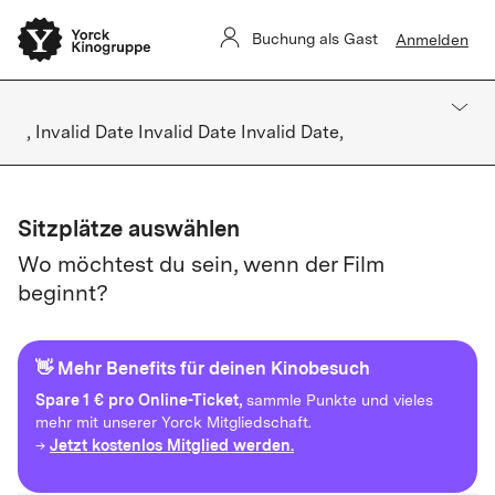
Buchung als Gast
Anmelden
, Invalid Date Invalid Date Invalid Date,
Sitzplätze auswählen
Wo möchtest du sein, wenn der Film
beginnt?
👋 Mehr Benefits für deinen Kinobesuch
Spare
1 € pro Online-Ticket,
sammle Punkte und vieles
mehr mit unserer Yorck Mitgliedschaft.
Jetzt kostenlos Mitglied werden.
→