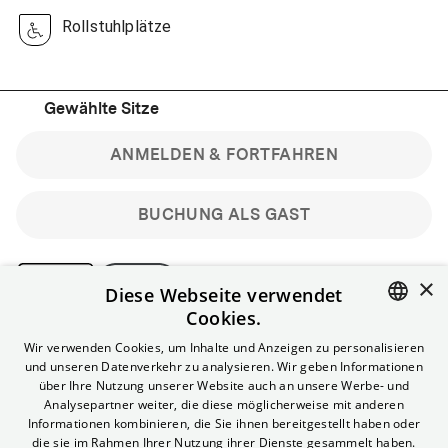
Rollstuhlplätze
Gewählte Sitze
ANMELDEN & FORTFAHREN
BUCHUNG ALS GAST
×
Diese Webseite verwendet
Cookies.
Bitte beachte: Gastbuchungen sind nicht stornierbar.
ENGLISH
Wir verwenden Cookies, um Inhalte und Anzeigen zu personalisieren
Registriere dich kostenlos für bis zu 90 min vor Filmbeginn
und unseren Datenverkehr zu analysieren. Wir geben Informationen
stornierbare Tickets für reguläre Vorstellungen.
GERMAN
über Ihre Nutzung unserer Website auch an unsere Werbe- und
Unlimited-Mitglied? Melde dich an, um deine Benefits
Analysepartner weiter, die diese möglicherweise mit anderen
nutzen zu können.
Informationen kombinieren, die Sie ihnen bereitgestellt haben oder
die sie im Rahmen Ihrer Nutzung ihrer Dienste gesammelt haben.