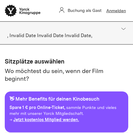
Buchung als Gast
Anmelden
, Invalid Date Invalid Date Invalid Date,
Sitzplätze auswählen
Wo möchtest du sein, wenn der Film
beginnt?
👋 Mehr Benefits für deinen Kinobesuch
Spare
1 € pro Online-Ticket,
sammle Punkte und vieles
mehr mit unserer Yorck Mitgliedschaft.
Jetzt kostenlos Mitglied werden.
→