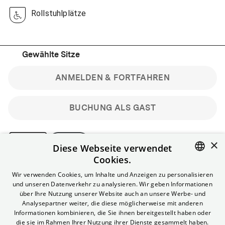
Rollstuhlplätze
Gewählte Sitze
ANMELDEN & FORTFAHREN
BUCHUNG ALS GAST
×
Diese Webseite verwendet
Cookies.
Bitte beachte: Gastbuchungen sind nicht stornierbar.
ENGLISH
Wir verwenden Cookies, um Inhalte und Anzeigen zu personalisieren
Registriere dich kostenlos für bis zu 90 min vor Filmbeginn
und unseren Datenverkehr zu analysieren. Wir geben Informationen
stornierbare Tickets für reguläre Vorstellungen.
GERMAN
über Ihre Nutzung unserer Website auch an unsere Werbe- und
Unlimited-Mitglied? Melde dich an, um deine Benefits
Analysepartner weiter, die diese möglicherweise mit anderen
nutzen zu können.
Informationen kombinieren, die Sie ihnen bereitgestellt haben oder
die sie im Rahmen Ihrer Nutzung ihrer Dienste gesammelt haben.