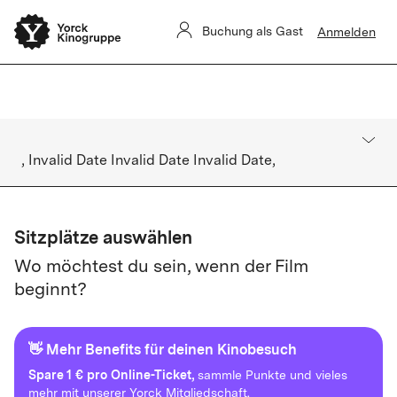
Sommerkino Kulturforum
Das
ist für heute ausverkauft. Es gibt
Buchung als Gast
Anmelden
keine Restkarten vor Ort.
, Invalid Date Invalid Date Invalid Date,
Sitzplätze auswählen
Wo möchtest du sein, wenn der Film
beginnt?
👋 Mehr Benefits für deinen Kinobesuch
Spare
1 € pro Online-Ticket,
sammle Punkte und vieles
mehr mit unserer Yorck Mitgliedschaft.