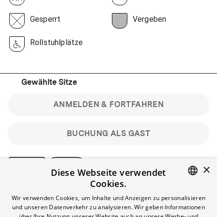
Gesperrt
Vergeben
Rollstuhlplätze
Gewählte Sitze
ANMELDEN & FORTFAHREN
BUCHUNG ALS GAST
×
Diese Webseite verwendet
Cookies.
Bitte beachte: Gastbuchungen sind nicht stornierbar.
ENGLISH
Wir verwenden Cookies, um Inhalte und Anzeigen zu personalisieren
Registriere dich kostenlos für bis zu 90 min vor Filmbeginn
und unseren Datenverkehr zu analysieren. Wir geben Informationen
stornierbare Tickets für reguläre Vorstellungen.
GERMAN
über Ihre Nutzung unserer Website auch an unsere Werbe- und