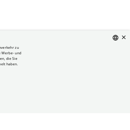
×
nverkehr zu
e Werbe- und
ENGLISH
n, die Sie
GERMAN
melt haben.
Vertrag kündigen
Datenschutz
Cookies