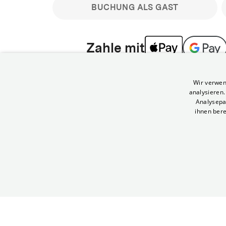
BUCHUNG ALS GAST
Zahle mit
Bitte beachte: Gastbuchungen sind nicht stornier
Wir verwen
min vor Filmbeginn stornierbare Tickets für regu
analysieren
Melde dich an, um deine Benefits nutzen zu kön
Analysepa
ihnen bere
Häufig gestellte Fragen
Kann ich Tickets stornieren
© Yorck-Kino GmbH
Nur sofern du die Buchung angemeldet mit e
durchführst.
Alle deine Buchungen findest du 
Tickets kostenlos bis 90 Minuten vor Vorstel
stornieren.