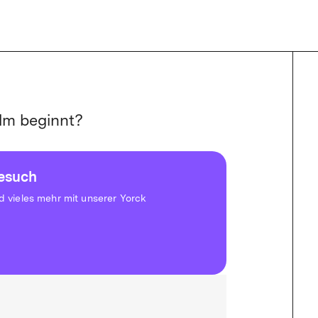
lm beginnt?
besuch
vieles mehr mit unserer Yorck