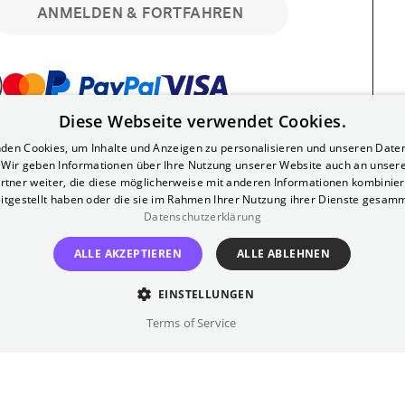
ANMELDEN & FORTFAHREN
Diese Webseite verwendet Cookies.
bar. Registriere dich kostenlos für bis zu 90
den Cookies, um Inhalte und Anzeigen zu personalisieren und unseren Date
läre Vorstellungen. Unlimited-Mitglied?
. Wir geben Informationen über Ihre Nutzung unserer Website auch an unser
nen.
rtner weiter, die diese möglicherweise mit anderen Informationen kombiniere
itgestellt haben oder die sie im Rahmen Ihrer Nutzung ihrer Dienste gesam
Datenschutzerklärung
ALLE AKZEPTIEREN
ALLE ABLEHNEN
EINSTELLUNGEN
?
Impressum
AGB
Terms of Service
inem kostenlosen Yorck-Mitgliedskonto
im Bereich "Mein Konto". Dort kannst du
lungsbeginn ganz bequem mit zwei Klicks