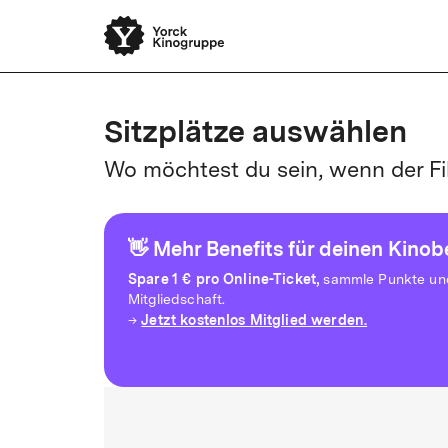
Sitzplätze auswählen
Wo möchtest du sein, wenn der Fi
👋 Mehr Benefits für deinen Kino
Spare
1 € pro Online-Ticket,
sammle Punkte und 
Mitgliedschaft.
Jetzt kostenlos Mitglied werden.
→