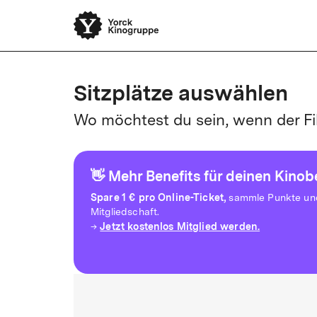
Sitzplätze auswählen
Wo möchtest du sein, wenn der Fi
👋 Mehr Benefits für deinen Kino
Spare
1 € pro Online-Ticket,
sammle Punkte und 
Mitgliedschaft.
Jetzt kostenlos Mitglied werden.
→