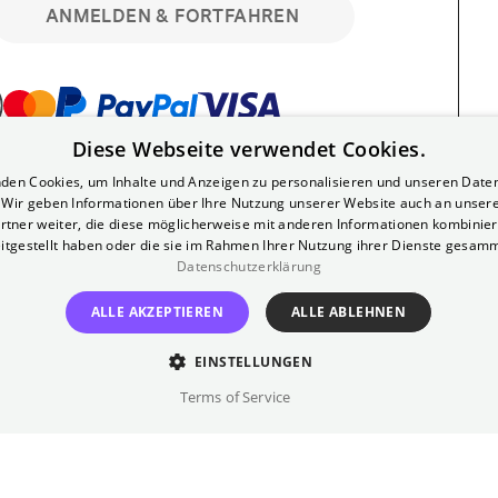
ANMELDEN & FORTFAHREN
Diese Webseite verwendet Cookies.
bar. Registriere dich kostenlos für bis zu 90
den Cookies, um Inhalte und Anzeigen zu personalisieren und unseren Date
läre Vorstellungen. Unlimited-Mitglied?
. Wir geben Informationen über Ihre Nutzung unserer Website auch an unser
nen.
rtner weiter, die diese möglicherweise mit anderen Informationen kombiniere
itgestellt haben oder die sie im Rahmen Ihrer Nutzung ihrer Dienste gesam
Datenschutzerklärung
ALLE AKZEPTIEREN
ALLE ABLEHNEN
EINSTELLUNGEN
?
Impressum
AGB
Terms of Service
inem kostenlosen Yorck-Mitgliedskonto
im Bereich "Mein Konto". Dort kannst du
lungsbeginn ganz bequem mit zwei Klicks