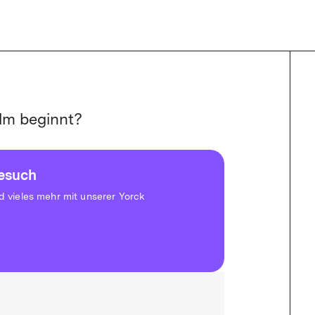
lm beginnt?
besuch
vieles mehr mit unserer Yorck