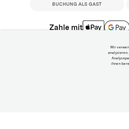
BUCHUNG ALS GAST
Zahle mit
Bitte beachte: Gastbuchungen sind nicht stornier
Wir verwen
min vor Filmbeginn stornierbare Tickets für regu
analysieren
Melde dich an, um deine Benefits nutzen zu kön
Analysepa
ihnen bere
Häufig gestellte Fragen
Kann ich Tickets stornieren
© Yorck-Kino GmbH
Nur sofern du die Buchung angemeldet mit e
durchführst.
Alle deine Buchungen findest du 
Tickets kostenlos bis 90 Minuten vor Vorstel
stornieren.