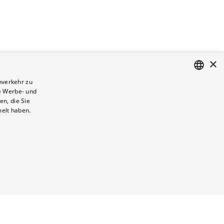
×
nverkehr zu
e Werbe- und
ENGLISH
n, die Sie
GERMAN
melt haben.
Vertrag kündigen
Datenschutz
Cookies