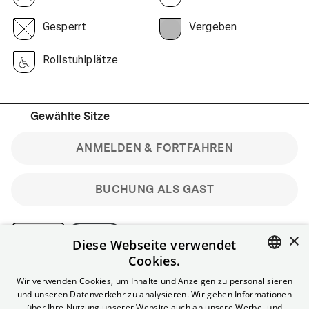
Gesperrt
Vergeben
Rollstuhlplätze
Gewählte Sitze
ANMELDEN & FORTFAHREN
BUCHUNG ALS GAST
×
Diese Webseite verwendet
Cookies.
Bitte beachte: Gastbuchungen sind nicht stornierbar.
ENGLISH
Wir verwenden Cookies, um Inhalte und Anzeigen zu personalisieren
Registriere dich kostenlos für bis zu 90 min vor Filmbeginn
und unseren Datenverkehr zu analysieren. Wir geben Informationen
stornierbare Tickets für reguläre Vorstellungen.
GERMAN
über Ihre Nutzung unserer Website auch an unsere Werbe- und