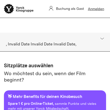
Yorck Unlimited-Aboverwaltung ist derzeit eingeschränkt.
Buchung als Gast
Anmelden
Buchungen sind nicht betroffen.
, Invalid Date Invalid Date Invalid Date,
Sitzplätze auswählen
Wo möchtest du sein, wenn der Film
beginnt?
👋 Mehr Benefits für deinen Kinobesuch
Spare
1 € pro Online-Ticket,
sammle Punkte und vieles
mehr mit unserer Yorck Mitgliedschaft.