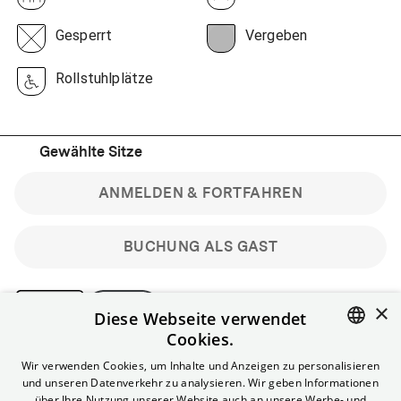
Gesperrt
Vergeben
Rollstuhlplätze
Gewählte Sitze
ANMELDEN & FORTFAHREN
BUCHUNG ALS GAST
×
Diese Webseite verwendet
Cookies.
Bitte beachte: Gastbuchungen sind nicht stornierbar.
ENGLISH
Wir verwenden Cookies, um Inhalte und Anzeigen zu personalisieren
Registriere dich kostenlos für bis zu 90 min vor Filmbeginn
und unseren Datenverkehr zu analysieren. Wir geben Informationen
stornierbare Tickets für reguläre Vorstellungen.
GERMAN
über Ihre Nutzung unserer Website auch an unsere Werbe- und