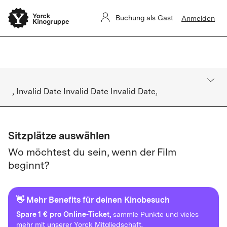
Sommerkino Kulturforum
Das
ist für heute ausverkauft. Es gibt
Buchung als Gast
Anmelden
keine Restkarten vor Ort.
, Invalid Date Invalid Date Invalid Date,
Sitzplätze auswählen
Wo möchtest du sein, wenn der Film
beginnt?
👋 Mehr Benefits für deinen Kinobesuch
Spare
1 € pro Online-Ticket,
sammle Punkte und vieles
mehr mit unserer Yorck Mitgliedschaft.