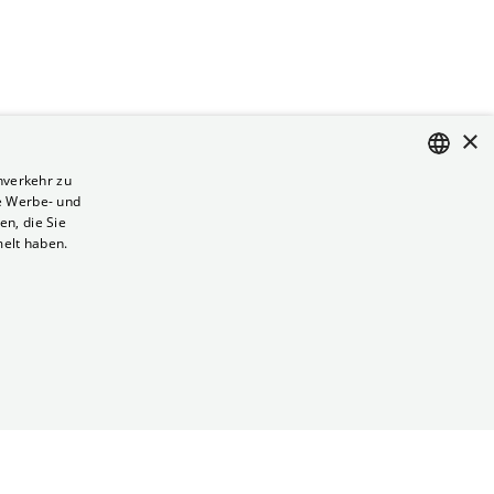
×
nverkehr zu
e Werbe- und
ENGLISH
n, die Sie
GERMAN
melt haben.
Vertrag kündigen
Datenschutz
Cookies