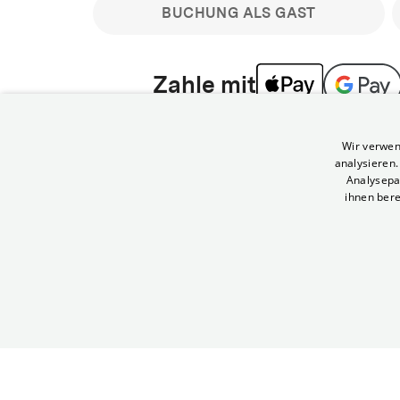
BUCHUNG ALS GAST
Zahle mit
Bitte beachte: Gastbuchungen sind nicht stornier
Wir verwen
min vor Filmbeginn stornierbare Tickets für regu
analysieren
Melde dich an, um deine Benefits nutzen zu kön
Analysepa
ihnen bere
Häufig gestellte Fragen
Kann ich Tickets stornieren
© Yorck-Kino GmbH
Nur sofern du die Buchung angemeldet mit e
durchführst.
Alle deine Buchungen findest du 
Tickets kostenlos bis 90 Minuten vor Vorstel
stornieren.