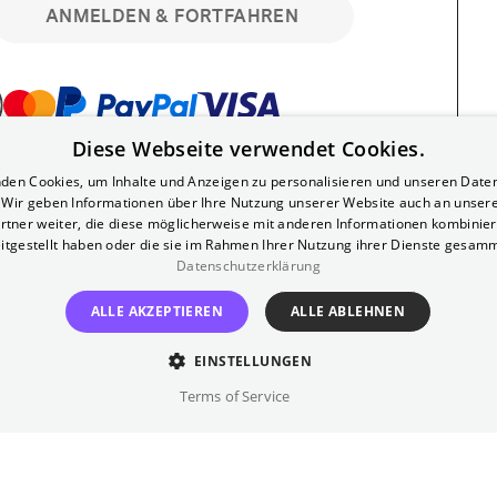
ANMELDEN & FORTFAHREN
Diese Webseite verwendet Cookies.
bar. Registriere dich kostenlos für bis zu 90
den Cookies, um Inhalte und Anzeigen zu personalisieren und unseren Date
läre Vorstellungen. Unlimited-Mitglied?
. Wir geben Informationen über Ihre Nutzung unserer Website auch an unser
nen.
rtner weiter, die diese möglicherweise mit anderen Informationen kombiniere
itgestellt haben oder die sie im Rahmen Ihrer Nutzung ihrer Dienste gesam
Datenschutzerklärung
ALLE AKZEPTIEREN
ALLE ABLEHNEN
EINSTELLUNGEN
?
Impressum
AGB
Terms of Service
inem kostenlosen Yorck-Mitgliedskonto
im Bereich "Mein Konto". Dort kannst du
lungsbeginn ganz bequem mit zwei Klicks