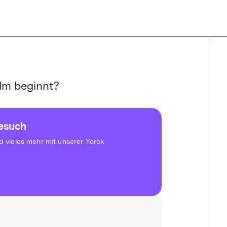
lm beginnt?
besuch
vieles mehr mit unserer Yorck