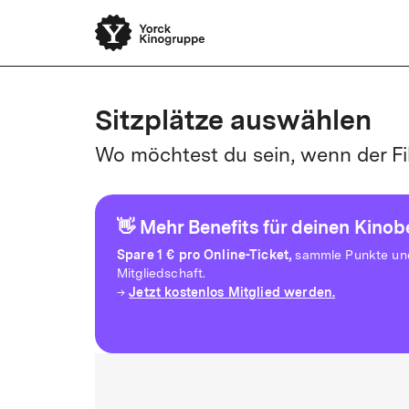
Sitzplätze auswählen
Wo möchtest du sein, wenn der Fi
👋 Mehr Benefits für deinen Kino
Spare
1 € pro Online-Ticket,
sammle Punkte und 
Mitgliedschaft.
Jetzt kostenlos Mitglied werden.
→