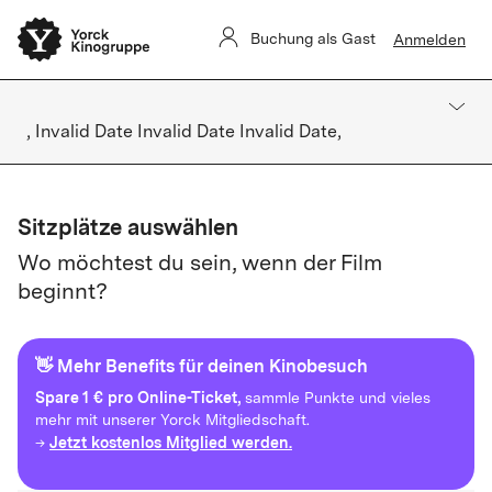
Buchung als Gast
Anmelden
, Invalid Date Invalid Date Invalid Date,
Sitzplätze auswählen
Wo möchtest du sein, wenn der Film
beginnt?
👋 Mehr Benefits für deinen Kinobesuch
Spare
1 € pro Online-Ticket,
sammle Punkte und vieles
mehr mit unserer Yorck Mitgliedschaft.
Jetzt kostenlos Mitglied werden.
→