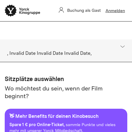
Sommerkino Kulturforum
Das
ist für heute ausverkauft. Es gibt
Buchung als Gast
Anmelden
keine Restkarten vor Ort.
, Invalid Date Invalid Date Invalid Date,
Sitzplätze auswählen
Wo möchtest du sein, wenn der Film
beginnt?
👋 Mehr Benefits für deinen Kinobesuch
Spare
1 € pro Online-Ticket,
sammle Punkte und vieles
mehr mit unserer Yorck Mitgliedschaft.