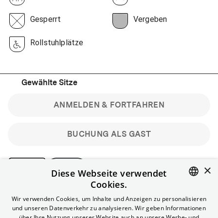
Gesperrt
Vergeben
Rollstuhlplätze
Gewählte Sitze
ANMELDEN & FORTFAHREN
BUCHUNG ALS GAST
×
Diese Webseite verwendet
Cookies.
Bitte beachte: Gastbuchungen sind nicht stornierbar.
ENGLISH
Wir verwenden Cookies, um Inhalte und Anzeigen zu personalisieren
Registriere dich kostenlos für bis zu 90 min vor Filmbeginn
und unseren Datenverkehr zu analysieren. Wir geben Informationen
stornierbare Tickets für reguläre Vorstellungen.
GERMAN
über Ihre Nutzung unserer Website auch an unsere Werbe- und