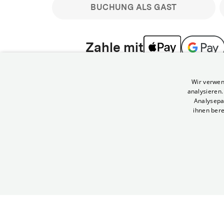
BUCHUNG ALS GAST
Zahle mit
Bitte beachte: Gastbuchungen sind nicht stornier
Wir verwen
min vor Filmbeginn stornierbare Tickets für regu
analysieren
Melde dich an, um deine Benefits nutzen zu kön
Analysepa
ihnen bere
Häufig gestellte Fragen
Kann ich Tickets stornieren
© Yorck-Kino GmbH
Nur sofern du die Buchung angemeldet mit e
durchführst.
Alle deine Buchungen findest du 
Tickets kostenlos bis 90 Minuten vor Vorstel
stornieren.