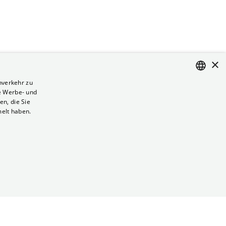
×
nverkehr zu
e Werbe- und
ENGLISH
n, die Sie
GERMAN
melt haben.
Vertrag kündigen
Datenschutz
Cookies