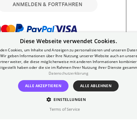
ANMELDEN & FORTFAHREN
Diese Webseite verwendet Cookies.
bar. Registriere dich kostenlos für bis zu 90
den Cookies, um Inhalte und Anzeigen zu personalisieren und unseren Date
läre Vorstellungen. Unlimited-Mitglied?
. Wir geben Informationen über Ihre Nutzung unserer Website auch an unser
nen.
rtner weiter, die diese möglicherweise mit anderen Informationen kombiniere
itgestellt haben oder die sie im Rahmen Ihrer Nutzung ihrer Dienste gesam
Datenschutzerklärung
ALLE AKZEPTIEREN
ALLE ABLEHNEN
EINSTELLUNGEN
?
Impressum
AGB
Terms of Service
inem kostenlosen Yorck-Mitgliedskonto
im Bereich "Mein Konto". Dort kannst du
lungsbeginn ganz bequem mit zwei Klicks