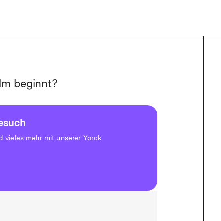
lm beginnt?
besuch
vieles mehr mit unserer Yorck