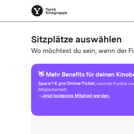
Sitzplätze auswählen
Wo möchtest du sein, wenn der Fi
👋 Mehr Benefits für deinen Kino
Spare
1 € pro Online-Ticket,
sammle Punkte und 
Mitgliedschaft.
Jetzt kostenlos Mitglied werden.
→