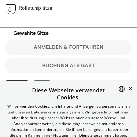
Rollstuhlplätze
Gewählte Sitze
ANMELDEN & FORTFAHREN
BUCHUNG ALS GAST
×
Diese Webseite verwendet
Cookies.
Bitte beachte: Gastbuchungen sind nicht stornierbar.
ENGLISH
Wir verwenden Cookies, um Inhalte und Anzeigen zu personalisieren
Registriere dich kostenlos für bis zu 90 min vor Filmbeginn
und unseren Datenverkehr zu analysieren. Wir geben Informationen
stornierbare Tickets für reguläre Vorstellungen.
GERMAN
über Ihre Nutzung unserer Website auch an unsere Werbe- und
Unlimited-Mitglied? Melde dich an, um deine Benefits
Analysepartner weiter, die diese möglicherweise mit anderen
nutzen zu können.
Informationen kombinieren, die Sie ihnen bereitgestellt haben oder
die sie im Rahmen Ihrer Nutzung ihrer Dienste gesammelt haben.