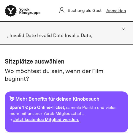
Buchung als Gast
Anmelden
, Invalid Date Invalid Date Invalid Date,
Sitzplätze auswählen
Wo möchtest du sein, wenn der Film
beginnt?
👋 Mehr Benefits für deinen Kinobesuch
Spare
1 € pro Online-Ticket,
sammle Punkte und vieles
mehr mit unserer Yorck Mitgliedschaft.
Jetzt kostenlos Mitglied werden.
→