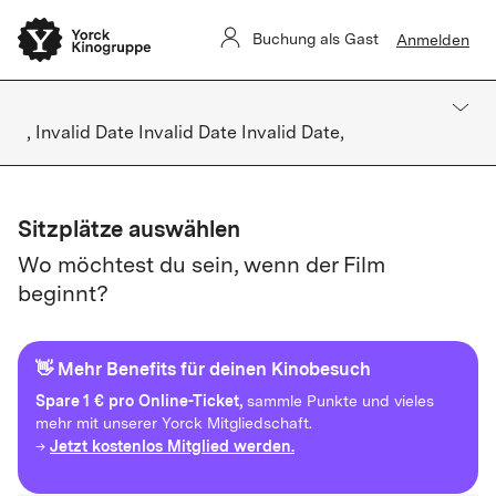
Buchung als Gast
Anmelden
, Invalid Date Invalid Date Invalid Date,
Sitzplätze auswählen
Wo möchtest du sein, wenn der Film
beginnt?
👋 Mehr Benefits für deinen Kinobesuch
Spare
1 € pro Online-Ticket,
sammle Punkte und vieles
mehr mit unserer Yorck Mitgliedschaft.
Jetzt kostenlos Mitglied werden.
→