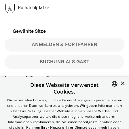
Rollstuhlplätze
Gewählte Sitze
ANMELDEN & FORTFAHREN
BUCHUNG ALS GAST
×
Diese Webseite verwendet
Cookies.
Bitte beachte: Gastbuchungen sind nicht stornierbar.
ENGLISH
Wir verwenden Cookies, um Inhalte und Anzeigen zu personalisieren
Registriere dich kostenlos für bis zu 90 min vor Filmbeginn
und unseren Datenverkehr zu analysieren. Wir geben Informationen
stornierbare Tickets für reguläre Vorstellungen.
GERMAN
über Ihre Nutzung unserer Website auch an unsere Werbe- und
Unlimited-Mitglied? Melde dich an, um deine Benefits
Analysepartner weiter, die diese möglicherweise mit anderen
nutzen zu können.
Informationen kombinieren, die Sie ihnen bereitgestellt haben oder
die sie im Rahmen Ihrer Nutzung ihrer Dienste gesammelt haben.