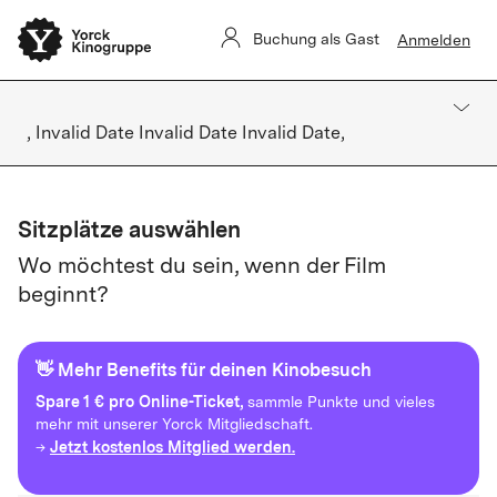
Buchung als Gast
Anmelden
, Invalid Date Invalid Date Invalid Date,
Sitzplätze auswählen
Wo möchtest du sein, wenn der Film
beginnt?
👋 Mehr Benefits für deinen Kinobesuch
Spare
1 € pro Online-Ticket,
sammle Punkte und vieles
mehr mit unserer Yorck Mitgliedschaft.
Jetzt kostenlos Mitglied werden.
→