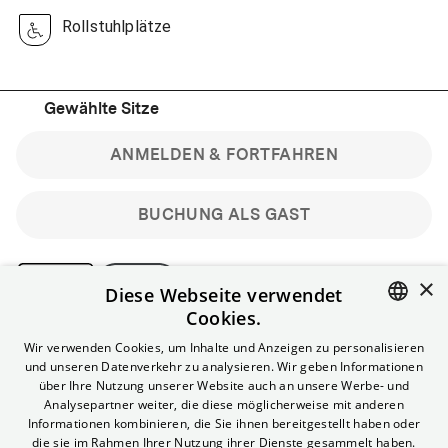
Rollstuhlplätze
Gewählte Sitze
ANMELDEN & FORTFAHREN
BUCHUNG ALS GAST
×
Diese Webseite verwendet
Cookies.
Bitte beachte: Gastbuchungen sind nicht stornierbar.
ENGLISH
Wir verwenden Cookies, um Inhalte und Anzeigen zu personalisieren
Registriere dich kostenlos für bis zu 90 min vor Filmbeginn
und unseren Datenverkehr zu analysieren. Wir geben Informationen
stornierbare Tickets für reguläre Vorstellungen.
GERMAN
über Ihre Nutzung unserer Website auch an unsere Werbe- und
Unlimited-Mitglied? Melde dich an, um deine Benefits
Analysepartner weiter, die diese möglicherweise mit anderen
nutzen zu können.
Informationen kombinieren, die Sie ihnen bereitgestellt haben oder
die sie im Rahmen Ihrer Nutzung ihrer Dienste gesammelt haben.