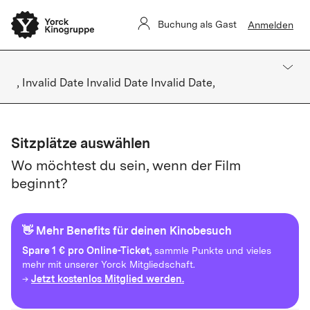
Buchung als Gast
Anmelden
, Invalid Date Invalid Date Invalid Date,
Sitzplätze auswählen
Wo möchtest du sein, wenn der Film
beginnt?
👋 Mehr Benefits für deinen Kinobesuch
Spare
1 € pro Online-Ticket,
sammle Punkte und vieles
mehr mit unserer Yorck Mitgliedschaft.
Jetzt kostenlos Mitglied werden.
→