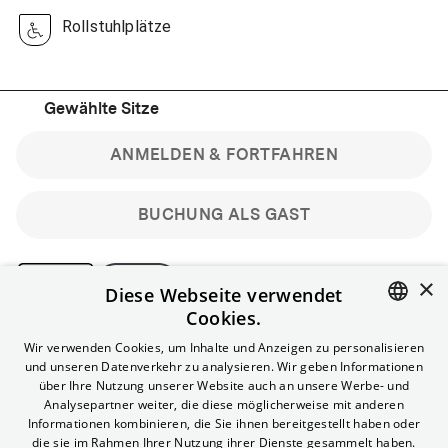
Rollstuhlplätze
Gewählte Sitze
ANMELDEN & FORTFAHREN
BUCHUNG ALS GAST
×
Diese Webseite verwendet
Cookies.
Bitte beachte: Gastbuchungen sind nicht stornierbar.
ENGLISH
Wir verwenden Cookies, um Inhalte und Anzeigen zu personalisieren
Registriere dich kostenlos für bis zu 90 min vor Filmbeginn
und unseren Datenverkehr zu analysieren. Wir geben Informationen
stornierbare Tickets für reguläre Vorstellungen.
GERMAN
über Ihre Nutzung unserer Website auch an unsere Werbe- und
Unlimited-Mitglied? Melde dich an, um deine Benefits
Analysepartner weiter, die diese möglicherweise mit anderen
nutzen zu können.
Informationen kombinieren, die Sie ihnen bereitgestellt haben oder
die sie im Rahmen Ihrer Nutzung ihrer Dienste gesammelt haben.