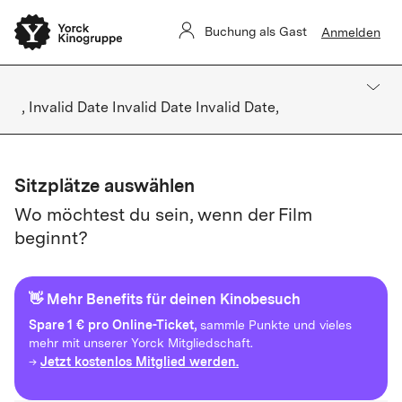
Buchung als Gast
Anmelden
, Invalid Date Invalid Date Invalid Date,
Sitzplätze auswählen
Wo möchtest du sein, wenn der Film
beginnt?
👋 Mehr Benefits für deinen Kinobesuch
Spare
1 € pro Online-Ticket,
sammle Punkte und vieles
mehr mit unserer Yorck Mitgliedschaft.
Jetzt kostenlos Mitglied werden.
→