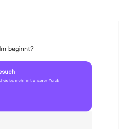
lm beginnt?
besuch
vieles mehr mit unserer Yorck