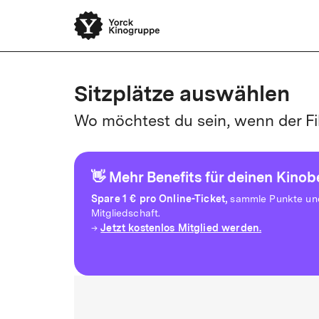
Sitzplätze auswählen
Wo möchtest du sein, wenn der Fi
👋 Mehr Benefits für deinen Kino
Spare
1 € pro Online-Ticket,
sammle Punkte und 
Mitgliedschaft.
Jetzt kostenlos Mitglied werden.
→