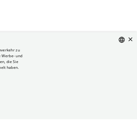
×
nverkehr zu
e Werbe- und
ENGLISH
n, die Sie
GERMAN
melt haben.
Vertrag kündigen
Datenschutz
Cookies