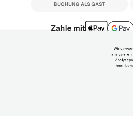
BUCHUNG ALS GAST
Zahle mit
Bitte beachte: Gastbuchungen sind nicht stornier
Wir verwen
min vor Filmbeginn stornierbare Tickets für regu
analysieren
Melde dich an, um deine Benefits nutzen zu kön
Analysepa
ihnen bere
Häufig gestellte Fragen
Kann ich Tickets stornieren
© Yorck-Kino GmbH
Nur sofern du die Buchung angemeldet mit e
durchführst.
Alle deine Buchungen findest du 
Tickets kostenlos bis 90 Minuten vor Vorstel
stornieren.