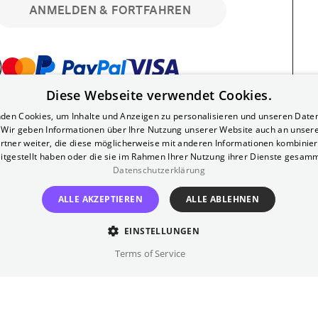
ANMELDEN & FORTFAHREN
Diese Webseite verwendet Cookies.
bar. Registriere dich kostenlos für bis zu 90
den Cookies, um Inhalte und Anzeigen zu personalisieren und unseren Date
läre Vorstellungen. Unlimited-Mitglied?
. Wir geben Informationen über Ihre Nutzung unserer Website auch an unser
nen.
rtner weiter, die diese möglicherweise mit anderen Informationen kombiniere
itgestellt haben oder die sie im Rahmen Ihrer Nutzung ihrer Dienste gesam
Datenschutzerklärung
ALLE AKZEPTIEREN
ALLE ABLEHNEN
EINSTELLUNGEN
?
Impressum
AGB
Terms of Service
inem kostenlosen Yorck-Mitgliedskonto
im Bereich "Mein Konto". Dort kannst du
lungsbeginn ganz bequem mit zwei Klicks