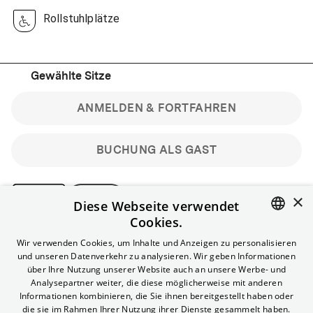
Rollstuhlplätze
Gewählte Sitze
ANMELDEN & FORTFAHREN
BUCHUNG ALS GAST
×
Diese Webseite verwendet
Cookies.
Bitte beachte: Gastbuchungen sind nicht stornierbar.
ENGLISH
Wir verwenden Cookies, um Inhalte und Anzeigen zu personalisieren
Registriere dich kostenlos für bis zu 90 min vor Filmbeginn
und unseren Datenverkehr zu analysieren. Wir geben Informationen
stornierbare Tickets für reguläre Vorstellungen.
GERMAN
über Ihre Nutzung unserer Website auch an unsere Werbe- und
Unlimited-Mitglied? Melde dich an, um deine Benefits
Analysepartner weiter, die diese möglicherweise mit anderen
nutzen zu können.
Informationen kombinieren, die Sie ihnen bereitgestellt haben oder
die sie im Rahmen Ihrer Nutzung ihrer Dienste gesammelt haben.