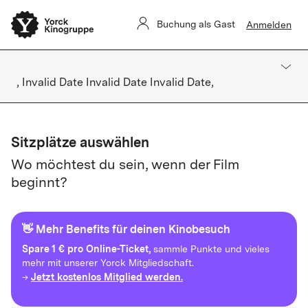
Buchung als Gast
Anmelden
, Invalid Date Invalid Date Invalid Date,
Sitzplätze auswählen
Wo möchtest du sein, wenn der Film
beginnt?
👋 Mehr Benefits für deinen Kinobesuch
Spare
1 € pro Online-Ticket,
sammle Punkte und vieles
mehr mit unserer Yorck Mitgliedschaft.
Jetzt kostenlos Mitglied werden.
→